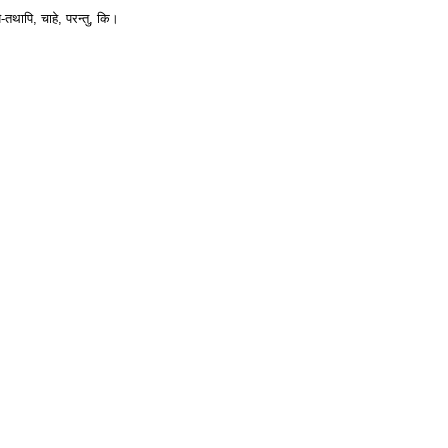
ि-तथापि, चाहे, परन्तु, कि।