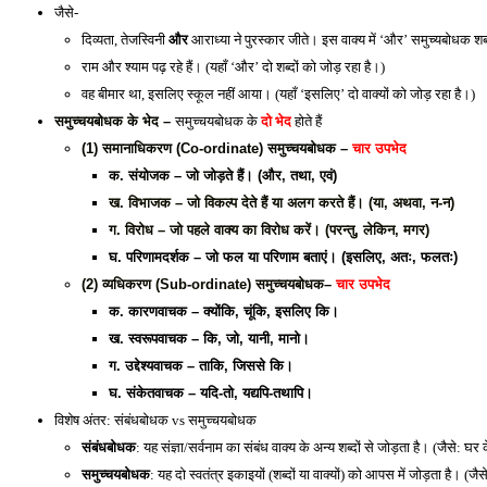
जैसे- 
दिव्यता, तेजस्विनी 
और
 आराध्या ने पुरस्कार जीते। इस वाक्य में ‘और’ समुच्यबोधक शब्द
राम और श्याम पढ़ रहे हैं। (यहाँ ‘और’ दो शब्दों को जोड़ रहा है।)
वह बीमार था, इसलिए स्कूल नहीं आया। (यहाँ ‘इसलिए’ दो वाक्यों को जोड़ रहा है।)
समुच्चयबोधक के भेद – 
समुच्चयबोधक के 
दो भेद
 होते हैं 
(1) समानाधिकरण (Co-ordinate) समुच्चयबोधक – 
चार उपभेद
क. संयोजक – जो जोड़ते हैं। (और, तथा, एवं)
ख. विभाजक – जो विकल्प देते हैं या अलग करते हैं। (या, अथवा, न-न)
ग. विरोध – जो पहले वाक्य का विरोध करें। (परन्तु, लेकिन, मगर)
घ. परिणामदर्शक – जो फल या परिणाम बताएं। (इसलिए, अतः, फलतः)
(2) व्यधिकरण (Sub-ordinate) समुच्चयबोधक
– 
चार उपभेद
क. कारणवाचक – क्योंकि, चूंकि, इसलिए कि।
ख. स्वरूपवाचक – कि, जो, यानी, मानो।
ग. उद्देश्यवाचक – ताकि, जिससे कि।
घ. संकेतवाचक – यदि-तो, यद्यपि-तथापि।
विशेष अंतर: संबंधबोधक vs समुच्चयबोधक
संबंधबोधक
: यह संज्ञा/सर्वनाम का संबंध वाक्य के अन्य शब्दों से जोड़ता है। (जैसे: घर क
समुच्चयबोधक
: यह दो स्वतंत्र इकाइयों (शब्दों या वाक्यों) को आपस में जोड़ता है।