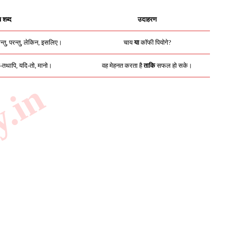
ख शब्द
उदाहरण
न्तु, परन्तु, लेकिन, इसलिए।
चाय
या
कॉफी पियोगे?
पि-तथापि, यदि-तो, मानो।
वह मेहनत करता है
ताकि
सफल हो सके।
y.in