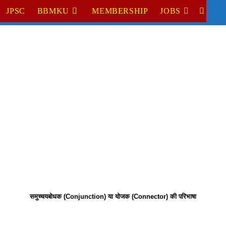
JPSC
BBMKU
MEMBERSHIP
JOBS
TOGGL
WEBSI
SEARC
समुच्चयबोधक (Conjunction) या योजक (Connector) की परिभाषा 