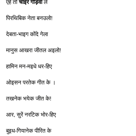
एहे तो 
चाइर गोड़वा
 ले
पिरथिबिक नेता बनउलो! 
देबता-भाइग कोंदे गेला
मानुस आखरा जीतल अइलो! 
हामिन मन-मइधे धर-हिए 
ओइसन परतेक गीत के । 
तखनेक भयेक जीत के! 
आर, सुरें नरटिक भोर-हिए 
बुइध-गियानेक पीरित के 