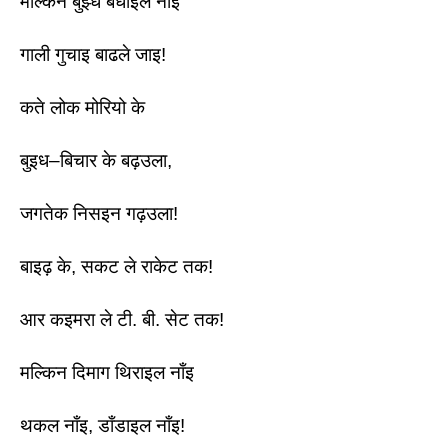
मल्किन बुझ्ध बंधाइल नाँइ 
गाली गुचाइ बाढले जाइ! 
कते लोक मोरियो के 
बुइध–बिचार के बढ़उला,
जगतेक निसइन गढ़उला! 
बाइढ़ के, सकट ले राकेट तक! 
आर कइमरा ले टी. बी. सेट तक! 
मल्किन दिमाग थिराइल नाँइ 
थकल नाँइ, डाँडाइल नाँइ!