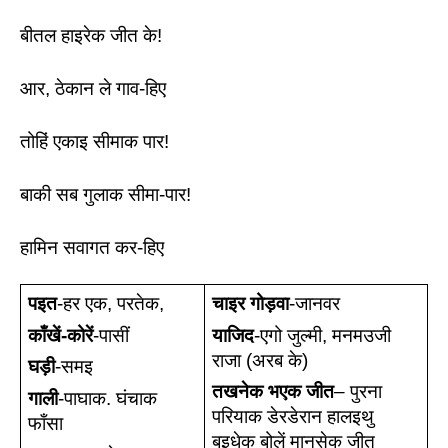
बीतल हाइरेक जीत के!
आर, ठेकान ले गाव-हिए
तोहिं एकाइ सीमाक पार! 
बाकी सब गुलाक सीमा-पार! 
हामिन सवागत कर-हिए
पइत
-हर एक, परतेक, 
चाइर गोड़वा
-जानवर
काँखें-कोरें
-पासीं 
याजिद
-एगो जुल्मी, मनमउजी 
राजा (अरब के)
घड़ी
-समइ 
तखनेक भएक जीत
– पुरना 
गाली
-पाघाक. घंचाक 
परियाक डेरडेरान हालइथु 
फाँसा 
बुइधेक बोलें मानुसेक जीत