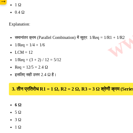
www
→
1 Ω
0.4 Ω
Explanation:
समानांतर क्रम (Parallel Combination) में सूत्र: 1/Req = 1/R1 + 1/R2
1/Req = 1/4 + 1/6
LCM = 12
1/Req = (3 + 2) / 12 = 5/12
Req = 12/5 = 2.4 Ω
इसलिए सही उत्तर 2.4 Ω है।
3. तीन प्रतिरोध R1 = 1 Ω, R2 = 2 Ω, R3 = 3 Ω श्रेणी क्रम (Series C
6 Ω
5 Ω
3 Ω
1 Ω