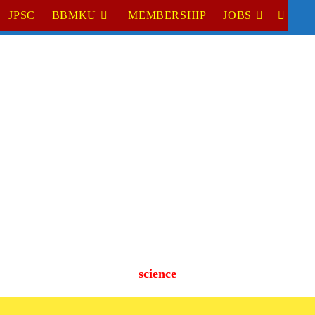
JPSC
BBMKU
MEMBERSHIP
JOBS
TOGGL
WEBSI
SEARC
science