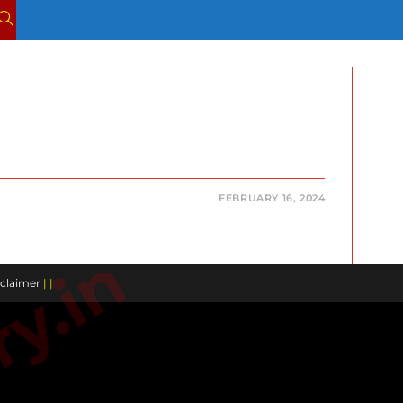
TOGGLE
WEBSITE
SEARCH
FEBRUARY 16, 2024
claimer
| |