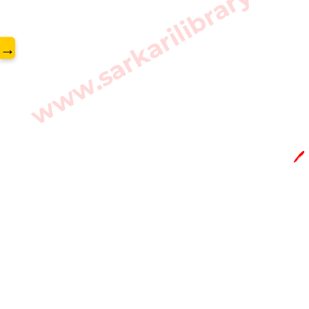
www.sarkarilibrary.in
→
🖊️