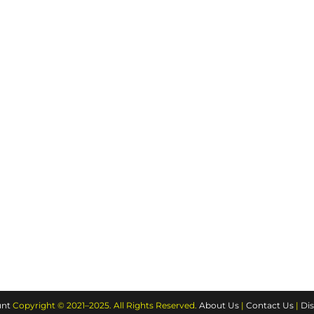
nt
Copyright © 2021–2025. All Rights Reserved.
About Us
|
Contact Us
|
Dis