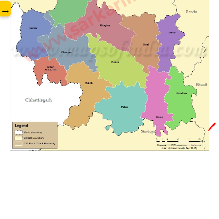
www.sarkarilibrary.in
→
🖊️