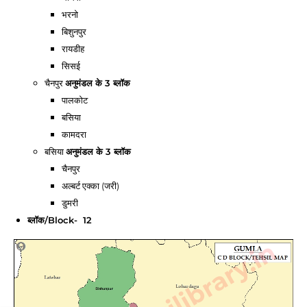
भरनो
बिशुनपुर
रायडीह
सिसई
चैनपुर
अनुमंडल
के 3 ब्लॉक
पालकोट
बसिया
कामदरा
बसिया
अनुमंडल
के 3 ब्लॉक
चैनपुर
अल्बर्ट एक्का (जरी)
डुमरी
ब्लॉक/Block- 12