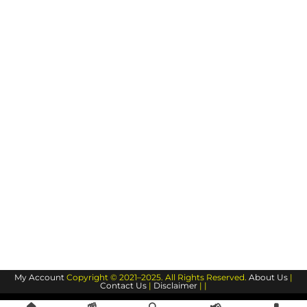
My Account
Copyright © 2021–2025. All Rights Reserved.
About Us
|
Contact Us
|
Disclaimer
| |