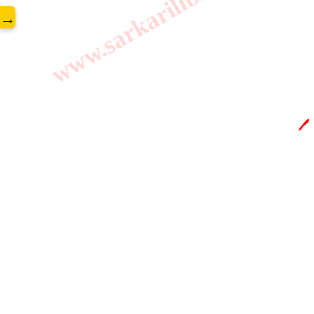
www.sarkarilibrary.in
→
🖊️