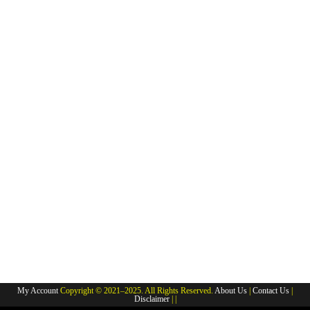
My Account
Copyright © 2021–2025. All Rights Reserved.
About Us
|
Contact Us
|
Disclaimer
| |