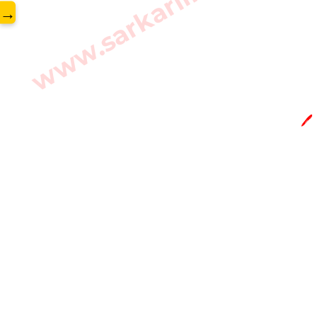
www.sarkarilibrary.in
→
🖊️