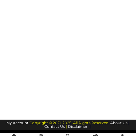
My Account
Copyright © 2021–2025. All Rights Reserved.
About Us
|
Contact Us
|
Disclaimer
| |