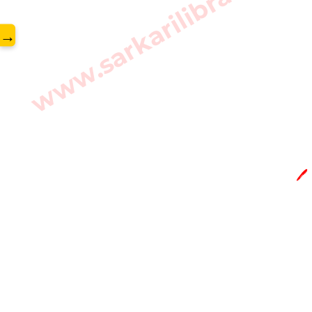
www.sarkarilibrary.in
→
🖊️