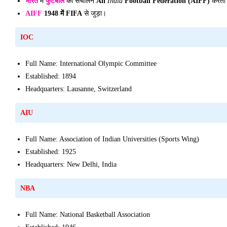
भारत
में
फुटबॉल
का संचालन
All
India
Football Federation (AIFF)
करता 
AIFF
1948 में FIFA
से जुड़ा।
IOC
Full Name: International Olympic Committee
Established: 1894
Headquarters: Lausanne, Switzerland
AIU
Full Name: Association of Indian Universities (Sports Wing)
Established: 1925
Headquarters: New Delhi, India
NBA
Full Name: National Basketball Association