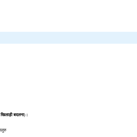
न खिलाड़ी बदलना
)।
गलुरु