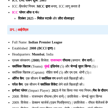
ICC
टेस्ट रैंकिंग शुरू: 2003
ICC
क्रिकेट
नियम:
MCC द्वारा
बनाए, ICC लागू करता है
ICC
प्लेयर ऑफ द मं
थ
दिसंबर 2025 – मिशेल स्टार्क
और
लौरा वोल्वाड्ट
IPL
|
आईपीएल
Full Name:
Indian Premier League
Established:
2008 (BCCI द्वारा)।
Headquarters:
Mumbai
, India
प्रथम संस्करण (
2008
) विजेता:
राजस्थान
रॉयल्स
(कप्तान:
शेन वार्न
)।
सर्वाधिक खिताब
(Teams):
मुंबई
इंडियंस
(5) और
चेन्नई सुपर किंग्स
(5)।
सर्वाधिक खिताब (Captain): रोहित शर्मा (5) और एम.एस. धोनी (5)।
ऑरेंज कैप
: एक सीजन में
सर्वाधिक रन
बनाने वाले खिलाड़ी को।
पर्पल कैप
: एक सीजन में
सर्वाधिक विकेट
लेने वाले खिलाड़ी को।
इम्पैक्ट प्लेयर
(Impact Player):
2023
में पेश किया गया नया नियम (
मैच के दौरा
2008: विजेता – राजस्थान रॉयल्स (शेन वार्न) | उपविजेता – चेन्नई सुपर किंग्स
2009: विजेता – डेक्कन चार्जर्स (एडम गिलक्रिस्ट) | उपविजेता – रॉयल चैलेंजर्स बें