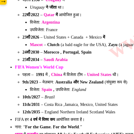
www
→
Uruguay
ने जीता
था।
22वाँ/2022
–
Qatar
में
आयोजित हुआ।
विजेता:
Argentina
उपविजेता: France
23वाँ/2026
– United States + Canada + Mexico
में
Mascot
–
Clutch
(a bald eagle for the USA),
Zayu
(a jaguar
24वाँ/2030
–
Morocco , Portugal, Spain
25वाँ/2034
–
Saudi Arabia
FIFA
Women’s World Cup
पहला –
1991
में ,
China
में विजेता टीम –
United States
थी।
9th/2023
– मेज़बान:
Australia और New Zealand
(संयुक्त रूप से)
विजेता:
Spain
,
उपविजेता:
England
10th/2027
–
Brazil
11th/2031
– Costa Rica ,Jamaica, Mexico, United States
12th/2035
– England Northern Ireland Scotland Wales
FIFA
हर
4 वर्ष में विश्व कप
आयोजित करता है।
नारा: “
For the Game. For the World
.”