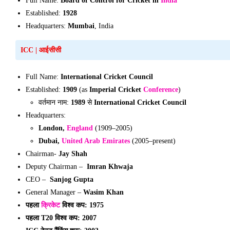
Full Name:
Board of Control for Cricket in
India
Established:
1928
Headquarters:
Mumbai
, India
ICC
|
आईसीसी
Full Name:
International Cricket Council
Established:
1909
(as
Imperial Cricket
Conference
)
वर्तमान नाम:
1989
से
International Cricket Council
Headquarters:
London,
England
(1909–2005)
Dubai,
United Arab Emirates
(2005–present)
Chairman-
Jay Shah
Deputy Chairman –
Imran Khwaja
CEO –
Sanjog Gupta
General Manager –
Wasim Khan
पहला
क्रिकेट
विश्व कप: 1975
पहला T20 विश्व कप: 2007