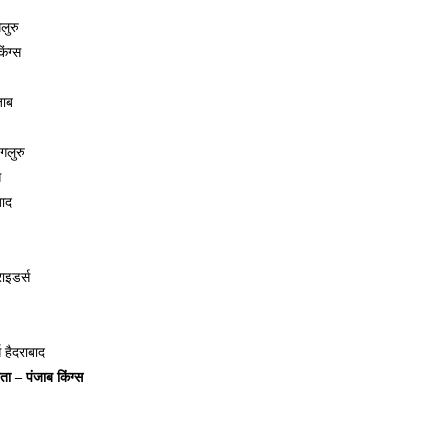
लुरु
िंग्स
जाब
ंगलुरु
स
बाद
ाइडर्स
 हैदराबाद
ता – पंजाब किंग्स