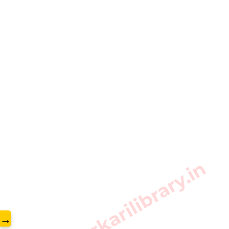
www.sarkarilibrary.in
→