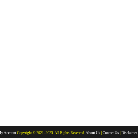
y Account
Copyright © 2021–2025. All Rights Reserved.
About Us
|
Contact Us
|
Disclaimer