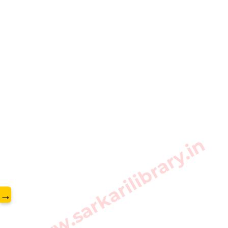
www.sarkarilibrary.in
→