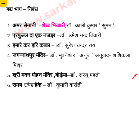
www.sarkarilibrary.in
→
गद्य भाग – निबंध
अमर सेनानी
–
शेख भिखारी
,डॉ . काली कुमार ‘ सुमन ‘
प्रफुल्ल दा एक नजइर
–
डॉ . उमेश नन्द तिवारी
हमारे कर हरि काका
–
डॉ . सुरेश चन्द्र राय
जगन्नाथपुर मंदिर
–
डॉ . भुवनेश्वर ‘ अनुज ‘ अनुवाद- शशिकला
मिश्र
श्री मदन मोहन मंदिर ,बोड़ेया
–
डॉ . सरयू महतो
🖊️
समय
हेके
–
डॉ . कुमारी वासंती
सोना