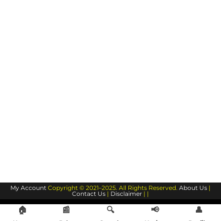
My Account
Copyright © 2021–2025. All Rights Reserved.
About Us
|
Contact Us
|
Disclaimer
| |
🏠
📰
🔍
📢
👤