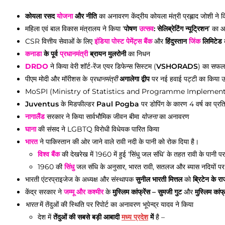
कोयला रसद
योजना
और नीति
का अनावरण केंद्रीय कोयला मंत्री प्रह्लाद जोशी ने 
महिला एवं बाल विकास मंत्रालय ने किया ‘
पोषण
उत्सव
: सेलिब्रेटिंग न्यूट्रिशन
’ का 
CSR वित्तीय सेवाओं के लिए
इंडिया पोस्ट पेमेंट्स बैंक
और
हिंदुस्तान
जिंक
लिमिटेड
कनाडा
के पूर्व
प्रधानमंत्री
ब्रायन मुलरोनी
का निधन
DRDO
ने किया वेरी शॉर्ट-रेंज एयर डिफेन्स सिस्टम (
VSHORADS
) का सफलता
पीएम मोदी और मॉरीशस के
प्रधानमंत्री
अगालेगा द्वीप
पर नई हवाई पट्टी का किया 
MoSPI (Ministry of Statistics and Programme Implement
Juventus
के मिडफील्डर
Paul Pogba
पर डोपिंग के कारण 4 वर्ष का प्रत
नागालैंड
सरकार ने किया सार्वभौमिक जीवन बीमा
योजना
का अनावरण
घाना
की संसद ने LGBTQ विरोधी विधेयक पारित किया
भारत
ने पाकिस्‍तान की ओर जाने वाले रावी नदी के पानी को रोक दिया है।
विश्व बैंक
की देखरेख में 1960 में हुई ‘सिंधु जल संधि’ के तहत रावी के पानी 
1960 की
सिंधु
जल संधि के अनुसार, भारत रावी, सतलज और ब्यास नदियों प
भारती एंटरप्राइजेज के अध्यक्ष और संस्थापक
सुनील भारती मित्तल
को
ब्रिटेन के रा
केंद्र सरकार ने
जम्मू और कश्मीर
के
मुस्लिम कांफ्रेंस – सुमजी गुट
और
मुस्लिम कांफ
भारत
में तेंदुओं की स्थिति पर रिपोर्ट का अनावरण भूपेन्द्र यादव ने किया
देश में
तेंदुओं की सबसे बड़ी आबादी
मध्य प्रदेश
में
है –