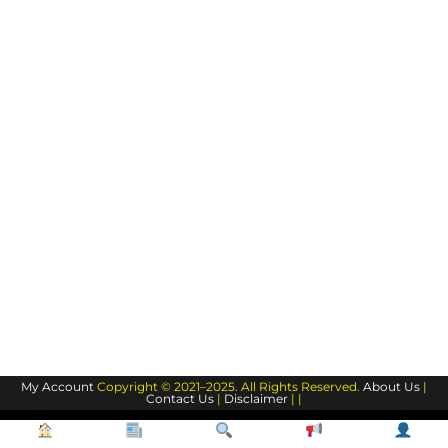
My Account
Copyright © 2021–2025. All Rights Reserved.
About Us
|
Contact Us
|
Disclaimer
| |