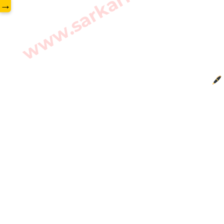
www.sarkarilibrary.in
→