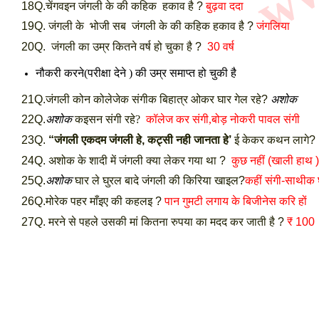
18Q.चेंगवइन जंगली के की कहिक हकाव है ?
बुढ़वा ददा
19Q. जंगली के भोजी सब जंगली के की कहिक हकाव है ?
जंगलिया
20Q. जंगली का उम्र कितने वर्ष हो चुका है ?
30 वर्ष
नौकरी करने(परीक्षा देने ) की उम्र समाप्त हो चुकी है
21Q.जंगली कोन कोलेजेक संगीक बिहात्र ओकर घार गेल रहे?
अशोक
22Q.
अशोक
कइसन संगी रहे?
कॉलेज कर संगी,
बोड़ नोकरी पावल संगी
23Q.
“जंगली एकदम जंगली हे, कट्सी नही जानता हे’
ई केकर कथन लागे?
24Q. अशोक के शादी में जंगली क्या लेकर गया था ?
कुछ नहीं (खाली हाथ 
25Q.
अशोक
घार ले घुरल बादे जंगली की किरिया खाइल?
कहीं संगी-साथीक
26Q.मोरेक पहर माँइए की कहलइ ?
पान गुमटी लगाय के बिजीनेस करि हों
27Q. मरने से पहले उसकी मां कितना रुपया का मदद कर जाती है ?
₹ 100