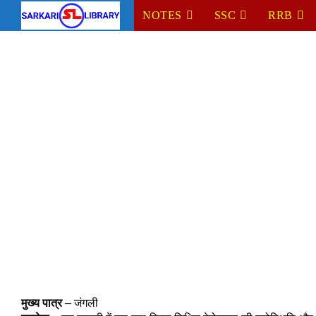
Skip
NOTES
SSC
RRB
to
content
मुख्य पात्र
– जंगली