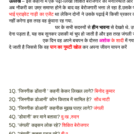
उल्लेख
– इस कहानी में एक पढ़ा-लिखा शिक्षित बेरोजगार की मनोस्थिति औ
अब नौकरी का उम्र समाप्त होने के बाद वह बेरोजगारी भत्ता ले रहा है.उसके
भाई प्राइवेट गाड़ी का एजेंट
था लेकिन दोनों ने उसके पढ़ाई में किसी प्रक
नहीं करेगा इस तरह वह कुंवारा रह गया.
घर के सभी सदस्यों से
हीन भावना
से देखते थे. 
देना पड़ता है, यह सब सुनकर उसकी मां चुप हो जाती है और इस तरह जंगली जव
एक दिन वह अपने बचपन के दोस्त
अशोक
के शादी
में ग
दे जाती है जिससे कि वह
पान का गुमटी खोल
कर अपना जीवन यापन करें
1Q. ‘जिनगीक डोंवानी ‘ कहनी केकर लिखल लागे?
बिनोद कुमार
2Q. “जिनगीक डोआनी’ कोन किताब में सामिल हे?
सोंध माटी
3Q. “जिनगीक डोआनी’ कहनीक मुइख पात्र लागे?
जंगली
4Q. ‘डोवानी’ कर माने बतावा?
दुःख ,रुदन
5Q. ‘जंगली’ कइसन लोक रहे?
शिक्षित बेरोजगार
6Q. “जंगली’ कतना पढ़ल रहे?
बी.ए.