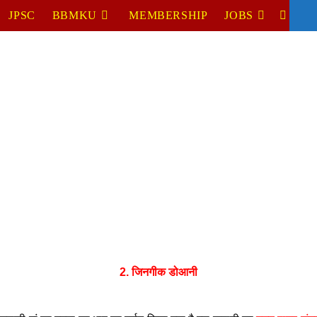
JPSC
BBMKU
MEMBERSHIP
JOBS
TOGGL
WEBSIT
SEARC
2. जिनगीक डोआनी