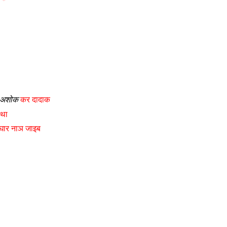
अशोक
कर दादाक
)था
 घार नाञ जाइब