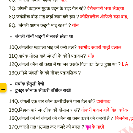
7Q. जंगली कइसन युवक बइन के रइह गेल रहे?
बेरोजगारी भत्ता लेवइया
8Q.जगंलीक बोड़ भाइ कहाँ काम करे हल ?
कोलियरीक ऑफिसे बड़ा बाबू
9Q. ‘जंगली आपन कइगो भाइ रहथ” ?
तीन
www
जंगली तीनों भाइयों में सबसे छोटा था
10Q.जंगलीक मंइझला भाइ की करो हल?
पराभीट सवारी गाड़ी दलाल
11Q.बापेक मोरल बादे जंगली के कोने पढ़ावल?
माँइ
12Q.जंगली कौन सी कक्षा में था जब उसके पिता का देहांत हुआ था ?
I. A
13Q.माँइये जंगली के की नीयर पढ़ावलिक ?
घेचाँक हँसुली बेची
→
दुभइर सोनाक सीकरी बाँधीक राखी
14Q. जंगली एक बार कोन कम्पीटीसने पास हेल रहे?
दारोगाक
15Q.बिहाक बारे जंगलीक की खेयाल राखे?
नोकरी पावल बादे बिहा करेक
16Q.जंगली
की मां
जंगली
को कौन सा काम करने को कहती है ?
बिजनेस ,ट
17Q.जंगली माइ भउजाइ कर नजरे की बनल ?
दूध
के माछी