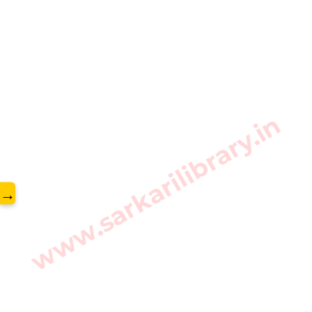
www.sarkarilibrary.in
→