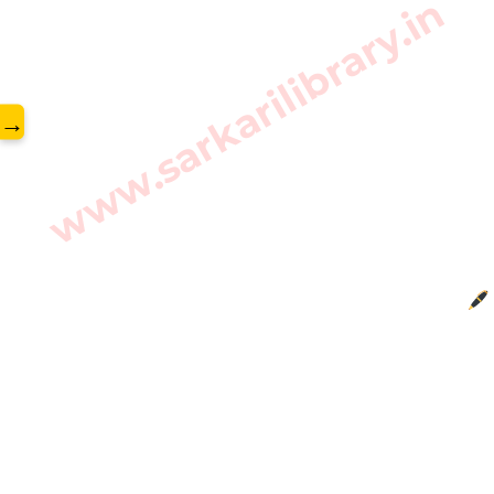
www.sarkarilibrary.in
→