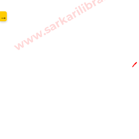
www.sarkarilibrary.in
→
🖊️