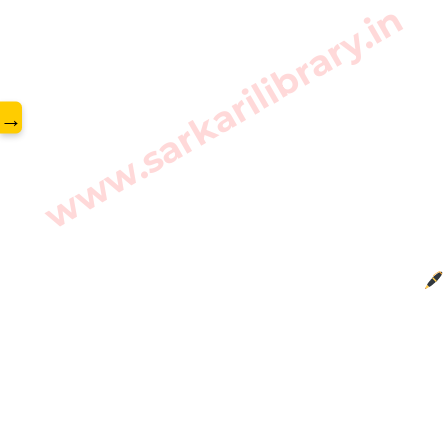
www.sarkarilibrary.in
→