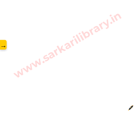
www.sarkarilibrary.in
→