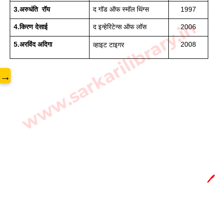
3.अरुधंति  रॉय
द गॉड ऑफ स्मॉल थिंग्स
1997
www.sarkarilibrary.in
4.किरण देसाई
द इन्हेरिटेन्स ऑफ लॉस
2006
5.अरविंद अदिगा
2008
व्हाइट टाइगर
→
🖊️