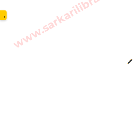
www.sarkarilibrary.in
→