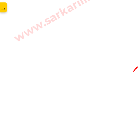
www.sarkarilibrary.in
→
🖊️