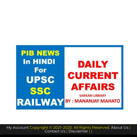
My Account
Copyright © 2021–2025. All Rights Reserved.
About Us
|
Contact Us
|
Disclaimer
| |