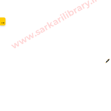
www.sarkarilibrary.in
→