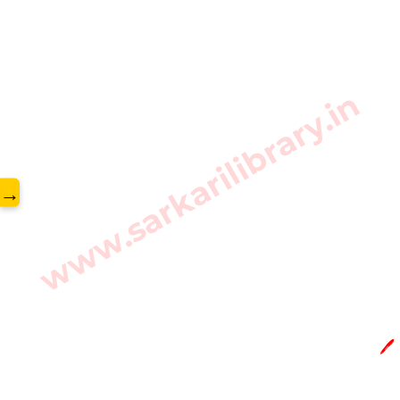
www.sarkarilibrary.in
→
🖊️