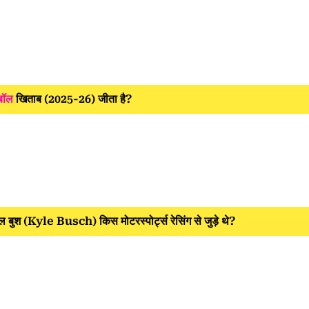
बॉल
खिताब (2025-26) जीता है?
इल बुश (Kyle Busch) किस मोटरस्पोर्ट्स रेसिंग से जुड़े थे?