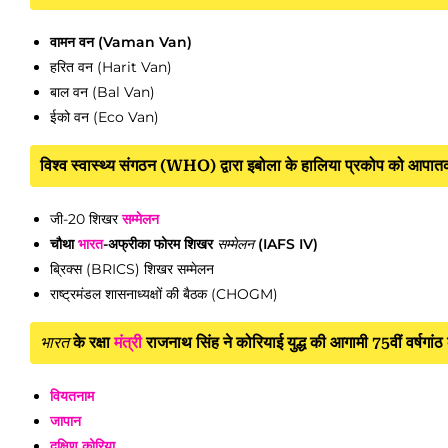
वामन वन (Vaman Van)
हरित वन (Harit Van)
बाल वन (Bal Van)
ईको वन (Eco Van)
विश्व स्वास्थ्य संगठन (WHO) द्वारा इबोला के हालिया प्रकोप को आपातक
जी-20 शिखर
सम्मेलन
चौथा
भारत
-अफ्रीका फोरम शिखर
सम्मेलन
(IAFS IV)
ब्रिक्स (BRICS) शिखर सम्मेलन
राष्ट्रमंडल शासनाध्यक्षों की बैठक (CHOGM)
भारत
के रक्षा
मंत्री
राजनाथ सिंह ने कोरियाई युद्ध की आगामी 75वीं वर्षगांठ 
वियतनाम
जापान
दक्षिण कोरिया