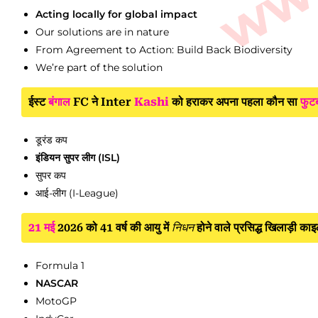
Acting locally for global impact
Our solutions are in nature
From Agreement to Action: Build Back Biodiversity
We’re part of the solution
ईस्ट
बंगाल
FC ने Inter
Kashi
को हराकर अपना पहला कौन सा
फुट
डूरंड कप
इंडियन सुपर लीग (ISL)
सुपर कप
आई-लीग (I-League)
21 मई
2026 को 41 वर्ष की आयु में
निधन
होने वाले प्रसिद्ध खिलाड़ी का
Formula 1
NASCAR
MotoGP