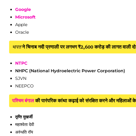
Google
Microsoft
Apple
Oracle
भारत
ने चिनाब नदी प्रणाली पर लगभग ₹2,600 करोड़ की लागत वाली दो प्रमुख
NTPC
NHPC (National Hydroelectric Power Corporation)
SJVN
NEEPCO
पश्चिम बंगाल
की पारंपरिक कांथा कढ़ाई को संरक्षित करने और महिलाओं 
तृप्ति मुखर्जी
महाश्वेता देवी
अरुंधति रॉय