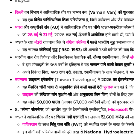
IndyCar
दिल्ली
वन विभाग
ने आधिकारिक तौर पर
‘वामन वन’ (Vaman Van) की शुरुआ
यह एक
विशेष पारिस्थितिक शिक्षा परियोजना
है, जिसे पर्यावरण और जैव विविधता 
भारत
और अफ्रीकी संघ (AU)
ने आधिकारिक तौर पर
चौथे
भारत
-अफ्रीका फोरम
जो
28 मई
से
31 मई
, 2026 तक
नई
दिल्ली
में आयोजित
होने वाली थी, उसे व
भारत
के रक्षा
मंत्री
राजनाथ सिंह ने
दक्षिण कोरिया
में पहले भारतीय युद्ध स्मारक
का आ
यह स्मारक
कोरियाई युद्ध (1950–1953)
की आगामी 75वीं वर्षगांठ की याद दि
भारतीय बाल रोग विशेषज्ञ और क्लिनिकल वैज्ञानिक
डॉ. सौम्या स्वामीनाथन
, जिन्हें
लं
वे इस सोसाइटी के 365 वर्षों के इतिहास में यह
सम्मान पाने वाली केवल दूसरी
अपने दिवंगत
पिता
,
भारत
रत्न प्रो. एम.एस. स्वामीनाथन
के साथ मिलकर, वे
भा
उपन्यास
‘ताइवान ट्रैवलॉग’
(Taiwan Travelogue) ने
2026 का इंटरनेशन
यह
मैंडरिन चीनी भाषा से अनुवादित होने वाली पहली ऐसी
पुस्तक
बन गई है, जिस
ताइवान
की
लेखिका
यांग शुआंग-ज़ी
और
अनुवादक लिन किंग
, दोनों के लिए एक 
यह जोड़ी
50,000 पाउंड
(लगभग 67,000 अमेरिकी डॉलर) की पुरस्कार राशि
S. “सोमा” सोमसेगर
, जो भारतीय मूल के टेक्नोलॉजी एग्जीक्यूटिव,
Microsoft
के 
भारत
ने आधिकारिक तौर पर
चिनाब नदी प्रणाली
पर लगभग
₹2,600 करोड़
की लाग
पाकिस्तान
के साथ
सिंधु जल संधि (IWT)
को स्थगित करने के भारत के फैसले क
इन दोनों बड़ी परियोजनाओं को पूरी तरह से
National Hydroelectric 