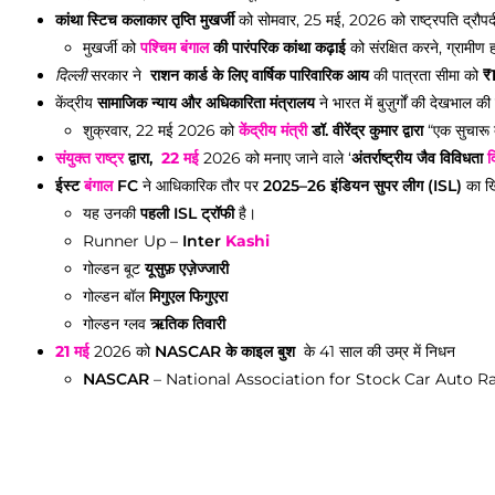
कांथा स्टिच कलाकार तृप्ति मुखर्जी
को सोमवार, 25 मई, 2026 को राष्ट्रपति द्रौपदी म
मुखर्जी को
पश्चिम बंगाल
की पारंपरिक कांथा कढ़ाई
को संरक्षित करने, ग्रामीण
दिल्ली
सरकार ने
राशन कार्ड के लिए वार्षिक पारिवारिक आय
की पात्रता सीमा को
₹
केंद्रीय
सामाजिक न्याय और अधिकारिता मंत्रालय
ने भारत में बुज़ुर्गों की देखभाल की
शुक्रवार, 22 मई 2026 को
केंद्रीय मंत्री
डॉ. वीरेंद्र कुमार द्वारा
“एक सुचारू
संयुक्त राष्ट्र
द्वारा,
22 मई
2026 को मनाए जाने वाले ‘
अंतर्राष्ट्रीय जैव विविधता
द
ईस्ट
बंगाल
FC
ने आधिकारिक तौर पर
2025–26 इंडियन सुपर लीग (ISL)
का खि
यह उनकी
पहली ISL ट्रॉफी
है।
Runner Up –
Inter
Kashi
गोल्डन बूट
यूसुफ़ एज़ेज्जारी
गोल्डन बॉल
मिगुएल फिगुएरा
गोल्डन ग्लव
ऋतिक तिवारी
21 मई
2026 को
NASCAR के काइल बुश
के 41 साल की उम्र में निधन
NASCAR
– National Association for Stock Car Auto R