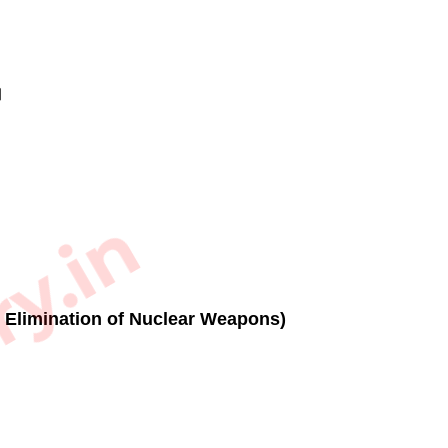
। 
ry.in
al Elimination of Nuclear Weapons)