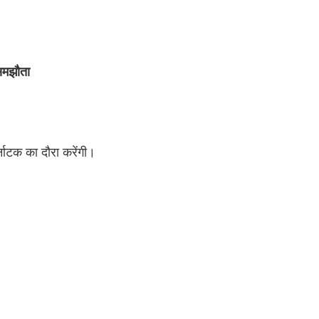
मझौता 
्नाटक का दौरा करेंगी।