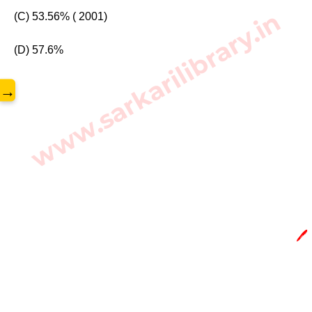
www.sarkarilibrary.in
(C) 53.56% ( 2001)
(D) 57.6%
→
🖊️