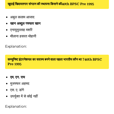
खुदाई खिदमतगार संगठन की स्थापना किसने की40th BPSC Pre 1995
अबुल कलाम आजाद
खान अब्दुल गफ्फार खान
एनायुतुल्लाह मशरि
मौलाना हसरत मोहानी
Explanation:
कम्युनिष्ट इंटरनेशनल का सदस्य बनने वाला पहला भारतीय कौन था ?40th BPSC
Pre 1995
एम. एन. राय
मुजफ्फर अहमद
एस. ए. डांगे
उपर्युक्त में से कोई नहीं
Explanation: