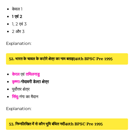
केवल 1
1 एवं 2
1, 2 एवं 3
2 और 3
Explanation:
52. भारत के चावल के कटोरे क्षेत्र का नाम बताइए40th BPSC Pre 1995
केरल
एवं
तमिलनाडु
कृष्णा
-गोदावरी डेल्टा क्षेत्र
पूर्वोत्तर क्षेत्र
सिंधु
-गंगा का मैदान
Explanation:
53. निम्नलिखित में से कौन भूमि बंधित नदी40th BPSC Pre 1995