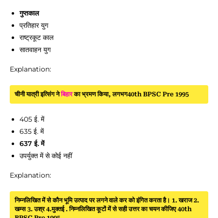
गुप्तकाल
प्रतिहार युग
राष्ट्रकूट काल
सातवाहन युग
Explanation:
चीनी यात्री इत्सिंग ने
बिहार
का भ्रमण किया, लगभग40th BPSC Pre 1995
405 ई. में
635 ई. में
637 ई. में
उपर्युक्त में से कोई नहीं
Explanation:
निम्नलिखित में से कौन भूमि उत्पाद पर लगने वाले कर को इंगित करता है। 1. खराज 2.
खम्स 3. उश्र 4.मुक्तई . निम्नलिखित कूटों में से सही उत्तर का चयन कीजिए 40th
BPSC Pre 1995