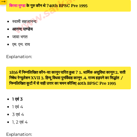
→
बिरसा मुण्डा
के गुरु कौन थे ?40th BPSC Pre 1995
स्वामी सहजानन्द
आनन्द पाण्डेय
जावा भगत
एम. एन. राय
Explanation:
1856 में निम्नलिखित कौन-सा कानून पारित हुआ ? 1. धार्मिक असुविधा कानून 2. सती
निषेध रेग्युलेशन XVII 3. हिन्दू विधवा पुनर्विवाह कानून .4. राज्य हड़पने का सिद्धांत /
निम्नलिखित कूटों में से सही उत्तर का चयन कीजिए 40th BPSC Pre 1995
1 एवं 3
1 एवं 4
3 एवं 4
1, 2 एवं 4
Explanation: