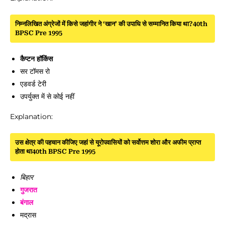
निम्नलिखित अंग्रेजों में किसे जहांगीर ने ‘खान’ की उपाधि से सम्मानित किया था?40th
BPSC Pre 1995
कैप्टन हॉकिंस
सर टॉमस रो
एडवर्ड टेरी
उपर्युक्त में से कोई नहीं
Explanation:
उस क्षेत्र की पहचान कीजिए जहां से यूरोपवासियों को सर्वोत्तम शोरा और अफीम प्राप्त
होता था40th BPSC Pre 1995
बिहार
गुजरात
बंगाल
मद्रास