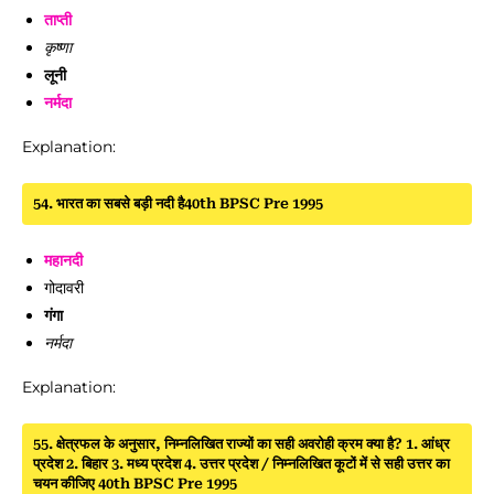
ताप्ती
कृष्णा
लूनी
नर्मदा
Explanation:
54. भारत का सबसे बड़ी नदी है40th BPSC Pre 1995
महानदी
गोदावरी
गंगा
नर्मदा
Explanation:
55. क्षेत्रफल के अनुसार, निम्नलिखित राज्यों का सही अवरोही क्रम क्या है? 1. आंध्र
प्रदेश 2. बिहार 3. मध्य प्रदेश 4. उत्तर प्रदेश / निम्नलिखित कूटों में से सही उत्तर का
चयन कीजिए 40th BPSC Pre 1995