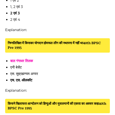
1 एवं 2
1, 2 एवं 3
2 एवं 3
2 एवं 4
Explanation:
निम्नलिखित में किसका योगदान होमरूल लीग की स्थापना में नहीं था40th BPSC
Pre 1995
बाल गंगाधर तिलक
एनी बेसेंट
एस. सुब्रह्मण्यम अय्यर
एच. एस. ऑलकॉट
Explanation:
किसने खिलाफत आन्दोलन को हिन्दुओं और मुसलमानों की एकता का अवसर कहा40th
BPSC Pre 1995