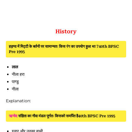
History
हड़प्पा में मिट्टी के बर्तनों पर सामान्यतः किस रंग का उपयोग हुआ था ?40th BPSC
Pre 1995
लाल
नीला हरा
पाण्डु
नीला
Explanation:
ऋग्वेद
संहिता का नौवा मंडल पूर्णतः किसको समर्पित है40th BPSC Pre 1995
इन्द्र और उनका हाथी