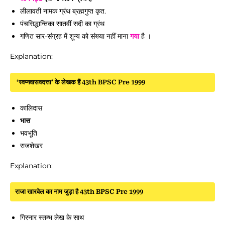
लीलावती नामक ग्रंथ ब्रह्मगुप्त कृत.
पंचसिद्धान्तिका सातवीं सदी का ग्रंथ
गणित सार-संग्रह में शून्य को संख्या नहीं माना
गया
है ।
Explanation:
‘स्वप्नवासवदत्ता’ के लेखक हैं 43th BPSC Pre 1999
कालिदास
भास
भवभूति
राजशेखर
Explanation:
राजा खारवेल का नाम जुड़ा है 43th BPSC Pre 1999
गिरनार स्तम्भ लेख के साथ