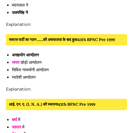
मदनलाल ने
उधमसिंह ने
Explanation:
स्वराज पार्टी का गठन …..की असफलता के बाद हुआ43th BPSC Pre 1999
असहयोग आन्दोलन
भारत
छोड़ो आन्दोलन
सिविल नाफर्मानी आन्दोलन
स्वदेशी आन्दोलन
Explanation:
आई. एन. ए. (I. N. A.) की स्थापना43th BPSC Pre 1999
बर्मा
में
जापान
में