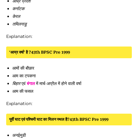
आंध्र प्रदेश
कर्नाटक
केरल
तमिलनाडु
Explanation:
‘आम्र वर्षा’ है ?43th BPSC Pre 1999
आमों की बौछार
आम का टपकना
बिहार
एवं
बंगाल
में मार्च-अप्रैल में होने वाली वर्षा
आम की फसल
Explanation:
पूर्वी घाट एवं पश्चिमी घाट का मिलन स्थल है?43th BPSC Pre 1999
अनईमुडी