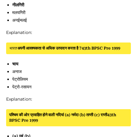
नीलगिरी
मलयगिरी
अनईमलई
Explanation:
भारत
अपनी आवश्यकता से अधिक उत्पादन करता है ?43th BPSC Pre 1999
चाय
अनाज
पेट्रोलियम
पेट्रो-रसायन
Explanation:
पश्चिम की ओर प्रवाहित होने वाली नदियां (a) नर्मदा (b) ताप्ती (c) राप्ती43th
BPSC Pre 1999
(a) एवं (b)