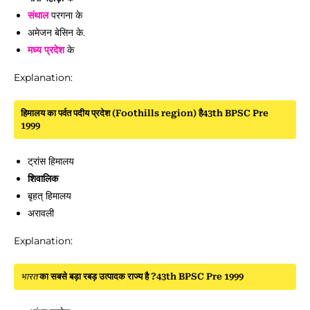
संथाल
परगना के
अमेजन बेसिन के.
मध्य प्रदेश
के
Explanation:
हिमालय का पर्वत पदीय प्रदेश (Foothills region) है43th BPSC Pre
1999
ट्रांस हिमालय
शिवालिक
बृहत् हिमालय
अरावली
Explanation:
भारत
का सबसे बड़ा रबड़ उत्पादक राज्य है ?43th BPSC Pre 1999