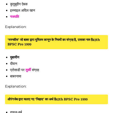
कुतुबुद्दीन ऐबक
इस्माइल अदिल खान
गजपति
Explanation:
‘मस्नवीस’ जो बाबर द्वारा मुस्लिम कानून के नियमों का संग्रह है, उसका नाम है43th
BPSC Pre 1999
मुबायीन
दीवान
प्रोसाडी पर
तुर्की
संग्रह
बाबरनामा
Explanation:
औरंगजेब द्वारा चलाए गए ‘जिहाद’ का अर्थ है43th BPSC Pre 1999
दारुल-हर्ब