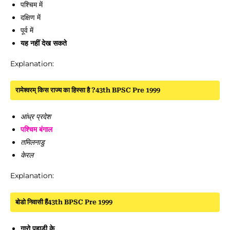
पश्चिम में
दक्षिण में
पूर्व में
यह नहीं देख सकते
Explanation:
रामेश्वरम् किस राज्य का हिस्सा है ?43th BPSC Pre 1999
आंध्र प्रदेश
पश्चिम बंगाल
तमिलनाडु
केरल
Explanation:
बोडो निवासी हैं43th BPSC Pre 1999
गारो पहाड़ी के