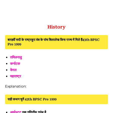
History
बारहवीं सदी के राष्ट्रकूट वंश के पांच शिलालेख किस राज्य में मिले हैं43th BPSC
Pre 1999
तमिलनाडु
कर्नाटक
केरल
महाराष्ट्र
Explanation:
सही कथन चुनें 43th BPSC Pre 1999
आर्यभट्ट
एक गणितीय ग्रंथ है