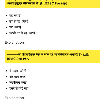
आधार वृद्धि दर सीमान्त रूप से43th BPSC Pre 1999
बढ़
गया
है
एक ही रह
गया
है
घट
गया
है
घटती दर से बढ़
गया
है।
Explanation:
———–की सिफारिश पर बैंकों के ब्याज दर का विनियंत्रण आधारित है -43th
BPSC Pre 1999
चेलाइया कमेटी
दांतवाला कमेटी
नरसिम्हम कमेटी
इनमें से कोई नहीं
Explanation: