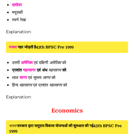
दामोदर
मयूराक्षी
स्वर्ण रेखा
Explanation:
पनामा
नहर जोड़ती है43th BPSC Pre 1999
उत्तरी
अमेरिका
एवं दक्षिणी
अमेरिका
को
प्रशांत
महासागर
एवं अंध
महासागर
को
लाल
सागर
एवं भूमध्य
सागर
को
हिन्द
महासागर
एवं प्रशांत
महासागर
को
Explanation:
Economics
भारत
सरकार द्वारा समुदाय विकास योजनाओं की शुरुआत की गई43th BPSC Pre
1999