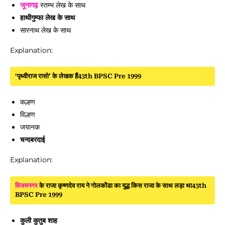
जूनागढ़
स्तम्भ लेख के साथ
हाथीगुम्फा लेख के साथ
सारनाथ लेख के साथ
Explanation:
‘पृथ्वीराज रासो’ के लेखक हैं43th BPSC Pre 1999
कल्हण
विल्हण
जयानक
चन्दबरदाई
Explanation:
विजयनगर
के राजा कृष्णदेव राय ने गोलकोंडा का युद्ध किस राजा के साथ लड़ा था43th
BPSC Pre 1999
कुली कुतुब शाह