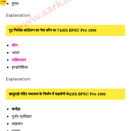
→
मुगल
Explanation:
गुट निरपेक्ष आंदोलन का नेता कौन था ?43th BPSC Pre 1999
चीन
भारत
पाकिस्तान
इण्डोनेशिया
Explanation:
खजुराहो मंदिर स्थापत्य के निर्माण में सहयोगी थे43th BPSC Pre 1999
चन्देल
गुर्जर-प्रतिहार
चाहमान