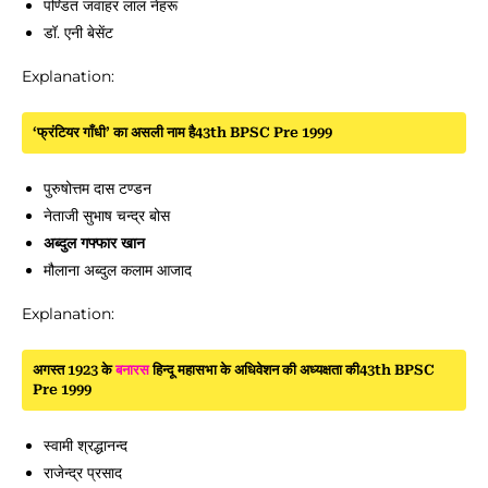
पण्डित जवाहर लाल नेहरू
डॉ. एनी बेसेंट
Explanation:
‘फ्रंटियर गाँधी’ का असली नाम है43th BPSC Pre 1999
पुरुषोत्तम दास टण्डन
नेताजी सुभाष चन्द्र बोस
अब्दुल गफ्फार खान
मौलाना अब्दुल कलाम आजाद
Explanation:
अगस्त 1923 के
बनारस
हिन्दू महासभा के अधिवेशन की अध्यक्षता की43th BPSC
Pre 1999
स्वामी श्रद्धानन्द
राजेन्द्र प्रसाद