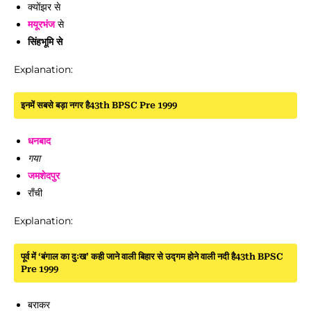
क्योंझर से
मयूरभंज
से
सिंहभूमि से
Explanation:
इनमें सबसे बड़ा नगर है43th BPSC Pre 1999
धनबाद
गया
जमशेदपुर
राँची
Explanation:
पूर्व में ‘बंगाल का दुःख’ कही जाने वाली बिहार से उद्गम होने वाली नदी है43th BPSC
Pre 1999
बराकर