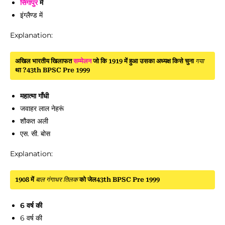
सिंगापुर
में
इंग्लैण्ड में
Explanation:
अखिल भारतीय खिलाफत
सम्मेलन
जो कि 1919 में हुआ उसका अध्यक्ष किसे चुना
गया
था ?43th BPSC Pre 1999
महात्मा गाँधी
जवाहर लाल नेहरूं
शौकत अली
एस. सी. बोस
Explanation:
1908 में
बाल गंगाधर तिलक
को जेल43th BPSC Pre 1999
6 वर्ष की
6 वर्ष की