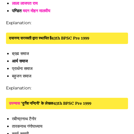
लाला लाजपत राय
पण्डित
मदन मोहन मालवीय
Explanation:
दयानन्द सरस्वती द्वारा स्थापित है43th BPSC Pre 1999
ब्रह्म समाज
आर्य समाज
प्रार्थना समाज
बहुजन समाज
Explanation:
उपन्यास
‘दुर्गेश नन्दिनी’ के लेखक43th BPSC Pre 1999
रबीन्द्रनाथ टैगोर
तारकनाथ गंगोपाध्याय
स्वर्ण कुमारी