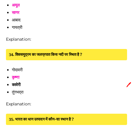
अमूल
सागर
आबाद
गायत्री
Explanation:
34. शिवसमुद्रम का जलप्रपात किस नदी पर स्थित है ?
गोदावरी
कृष्णा
🖊️
कावेरी
तुंगभद्रा
Explanation:
35. भारत का धान उत्पादन में कौन-सा स्थान है ?