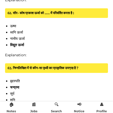
Explanation:
62. सौर- कोष प्रकाश ऊर्जा को ….. में परिवर्तित करता है।
ऊष्मा
ध्वनि ऊर्जा
नाभीय ऊर्जा
विद्युत ऊर्जा
Explanation:
63. निम्नलिखित में से कौन-सा पृथ्वी का प्राकृतिक उपग्रह है ?
बृहस्पति
चन्द्रमा
सूर्य
शनि
🏠
📰
🔍
📢
👤
Explanation:
Notes
Jobs
Search
Notice
Profile