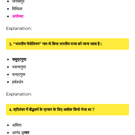
जनकपुर
मिथिला
अयोध्या
Explanation:
3. “भारतीय नेपोलियन” नाम से किस भारतीय राजा को जाना जाता है।
समुद्रगुप्त
स्कन्दगुप्त
चन्द्रगुप्त
हर्षवर्धन
Explanation:
4. श्रीलंका में बौद्धधर्म के प्रचार के लिए अशोक किसे भेजा था ?
अमिता
आनंद कु
मार