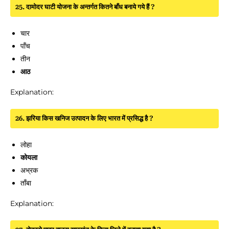
25. दामोदर घाटी योजना के अन्तर्गत कितने बाँध बनाये गये हैं ?
चार
पाँच
तीन
आठ
Explanation:
26. झरिया किस खनिज उत्पादन के लिए भारत में प्रसिद्ध है ?
लोहा
कोयला
अभ्रक
ताँबा
Explanation: