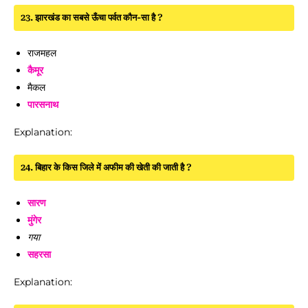
23. झारखंड का सबसे ऊँचा पर्वत कौन-सा है ?
राजमहल
कैमूर
मैकल
पारसनाथ
Explanation:
24. बिहार के किस जिले में अफीम की खेती की जाती है ?
सारण
मुंगेर
गया
सहरसा
Explanation: