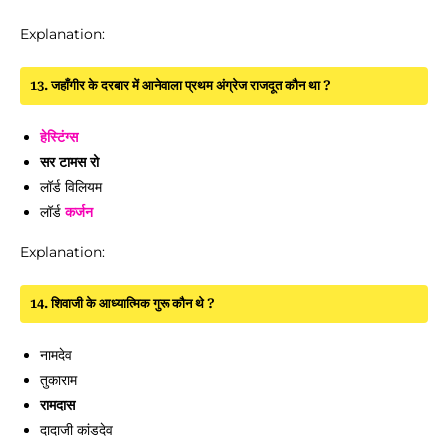
Explanation:
13. जहाँगीर के दरबार में आनेवाला प्रथम अंग्रेज राजदूत कौन था ?
हेस्टिंग्स
सर टामस रो
लॉर्ड विलियम
लॉर्ड
कर्जन
Explanation:
14. शिवाजी के आध्यात्मिक गुरू कौन थे ?
नामदेव
तुकाराम
रामदास
दादाजी कांडदेव