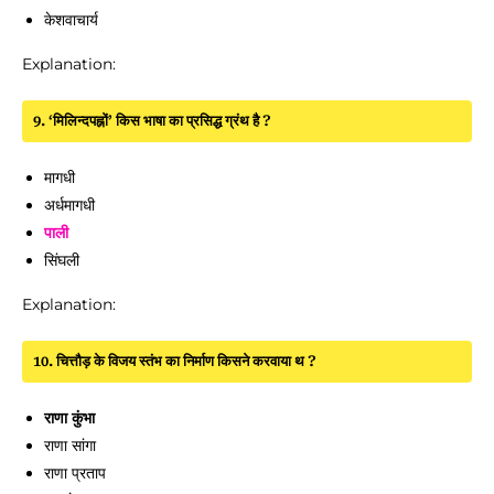
केशवाचार्य
Explanation:
9. ‘मिलिन्दपह्नों’ किस भाषा का प्रसिद्ध ग्रंथ है ?
मागधी
अर्धमागधी
पाली
सिंघली
Explanation:
10. चित्तौड़ के विजय स्तंभ का निर्माण किसने करवाया थ ?
राणा कुंभा
राणा सांगा
राणा प्रताप