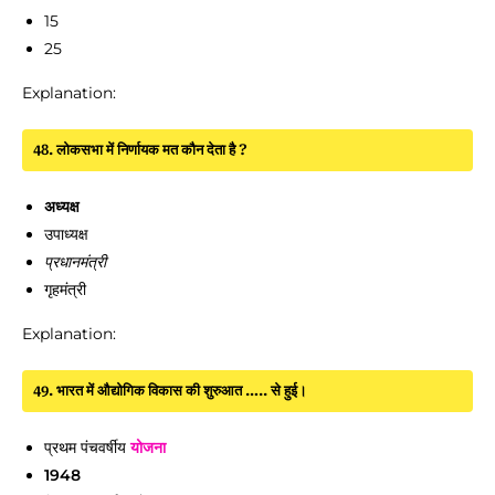
15
25
Explanation:
48. लोकसभा में निर्णायक मत कौन देता है ?
अध्यक्ष
उपाध्यक्ष
प्रधानमंत्री
गृहमंत्री
Explanation:
49. भारत में औद्योगिक विकास की शुरुआत ….. से हुई।
प्रथम पंचवर्षीय
योजना
1948