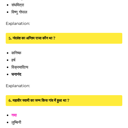
संघमित्रा
विष्णु गोपाल
Explanation:
5. नंदवंश का अन्तिम राजा कौन था ?
कनिष्क
हर्ष
विक्रमादित्य
घनानंद
Explanation:
6. महावीर स्वामी का जन्म किस गांव में हुआ था ?
गया
लुम्बिनी