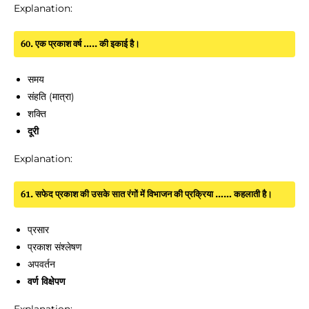
Explanation:
60. एक प्रकाश वर्ष ….. की इकाई है।
समय
संहति (मात्रा)
शक्ति
दूरी
Explanation:
61. सफेद प्रकाश की उसके सात रंगों में विभाजन की प्रक्रिया …… कहलाती है।
प्रसार
प्रकाश संश्लेषण
अपवर्तन
वर्ण विक्षेपण