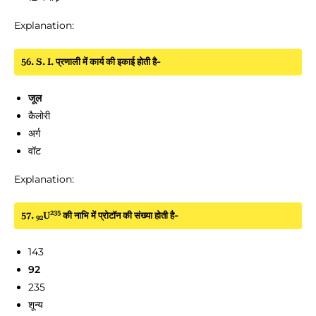
Explanation:
56. S. I. प्रणाली में कार्य की इकाई होती है-
जूल
कैलोरी
अर्ग
वॉट
Explanation:
235
57.
U
की नाभि में प्रोटॉन की संख्या होती है-
92
143
92
235
शून्य