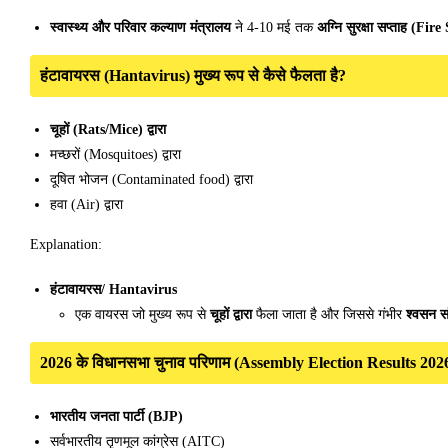
स्वास्थ्य और परिवार कल्याण मंत्रालय
ने 4-10 मई तक
अग्नि सुरक्षा सप्ताह (F
हंटावायरस (Hantavirus) मुख्य रूप से कैसे फैलता है?
चूहों (Rats/Mice) द्वारा
मच्छरों (Mosquitoes) द्वारा
दूषित भोजन (Contaminated food) द्वारा
हवा (Air) द्वारा
Explanation:
हंटावायरस/ Hantavirus
एक वायरस जो मुख्य रूप से
चूहों द्वारा
फैला जाता है और जिससे गंभीर
श्वसन सं
2026 के विधानसभा चुनाव परिणाम (Assembly Election Results 2026) के
भारतीय जनता पार्टी (BJP)
सर्वभारतीय तृणमूल कांग्रेस (AITC)