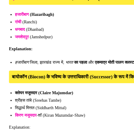
हजारीबाग
(Hazaribagh)
रांची
(Ranchi)
धनबाद
(Dhanbad)
जमशेदपुर
(Jamshedpur)
Explanation:
हजारीबाग
भारत
जिला, झारखंड राज्य में,
का पहला
और
एकमात्र मोती पालन क्लस्
बायोकॉन (Biocon) के भविष्य के उत्तराधिकारी (Successor) के रूप में क
क्लेयर मजूमदार (Claire Majumdar)
श्रीहस तांबे (Sreehas Tambe)
सिद्धार्थ मित्तल (Siddharth Mittal)
किरण मजूमदार
-शॉ (Kiran Mazumdar-Shaw)
Explanation: