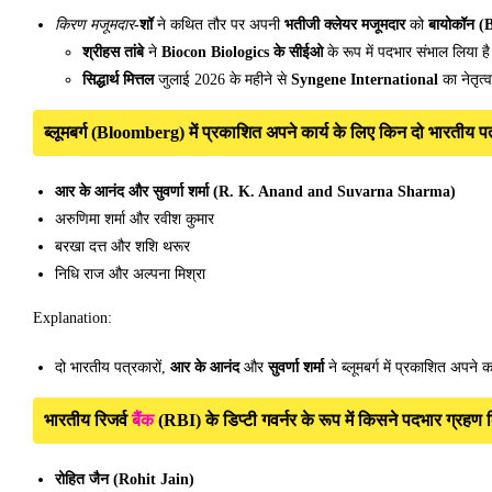
किरण मजूमदार
-शॉ
ने कथित तौर पर अपनी
भतीजी क्लेयर मजूमदार
को
बायोकॉन (Bi
श्रीहस तांबे
ने
Biocon Biologics के सीईओ
के रूप में पदभार संभाल लिया ह
सिद्धार्थ मित्तल
जुलाई 2026 के महीने से
Syngene International
का नेतृत्व
ब्लूमबर्ग (Bloomberg) में प्रकाशित अपने कार्य के लिए किन दो भारतीय 
आर के आनंद और सुवर्णा शर्मा (R. K. Anand and Suvarna Sharma)
अरुणिमा शर्मा और रवीश कुमार
बरखा दत्त और शशि थरूर
निधि राज और अल्पना मिश्रा
Explanation:
दो भारतीय पत्रकारों,
आर के आनंद
और
सुवर्णा शर्मा
ने ब्लूमबर्ग में प्रकाशित अपने
बैंक
भारतीय रिजर्व
(RBI) के डिप्टी गवर्नर के रूप में किसने पदभार ग्रहण 
रोहित जैन (Rohit Jain)