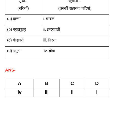
सूची-I
सूची-II –
(नदियाँ)
(उनकी सहायक नदियाँ)
(a) कृष्णा
i. चम्बल
(b) ब्रह्मपुत्र
ii. इन्द्रावती
(c) गोदावरी
iii. तिस्ता
(d) यमुना
 iv. भीमा
ANS-
A
B
C
D
iv
iii
ii
i