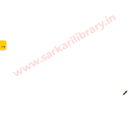
www.sarkarilibrary.in
→