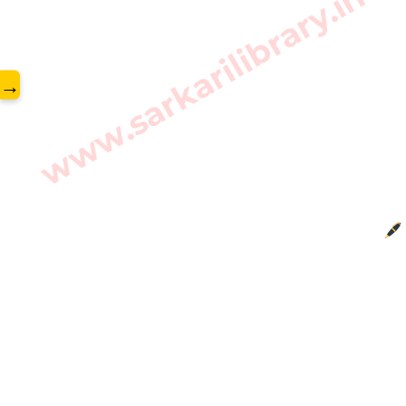
www.sarkarilibrary.in
→