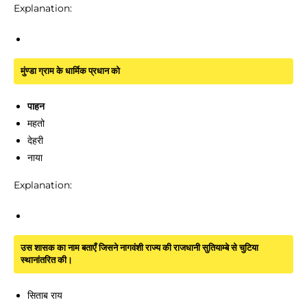
Explanation:
मुंण्डा ग्राम के धार्मिक प्रधान को
पाहन
महतो
देहरी
नाया
Explanation:
उस शासक का नाम बताएँ जिसने नागवंशी राज्य की राजधानी सुतियाम्बे से चुटिया
स्थानांतरित की।
सिताब राय