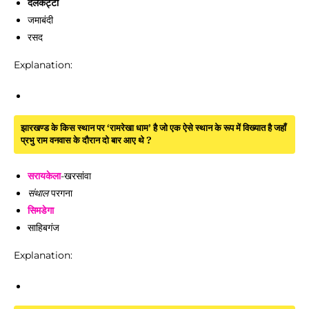
दलकट्टी
जमाबंदी
रसद
Explanation:
झारखण्ड के किस स्थान पर ‘रामरेखा धाम’ है जो एक ऐसे स्थान के रूप में विख्यात है जहाँ
प्रभु राम वनवास के दौरान दो बार आए थे ?
सरायकेला
-खरसांवा
परगना
संथाल
सिमडेगा
साहिबगंज
Explanation: