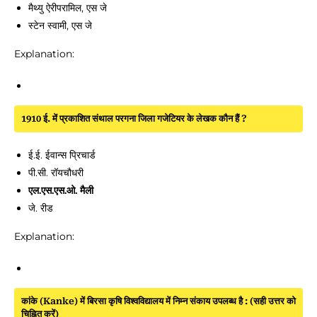
मैथ्यु ऐरीपरामिल, एस जे
स्टेन स्वामी, एस जे
Explanation:
1910 ई. में प्रकाशित संथाल परगना जिला गजेटियर के लेखक कौन हैं ?
ई.ई. ईवान्स प्रिचार्ड
पी.सी. रॉयचौधरी
एल.एस.एस.ओ. मैली
जे. रीड
Explanation:
कांके (Kanke) में बिरसा कृषि विश्वविद्यालय में निम्न संकाय उपलब्ध है : (सही उत्तर को
चिह्नित करें)