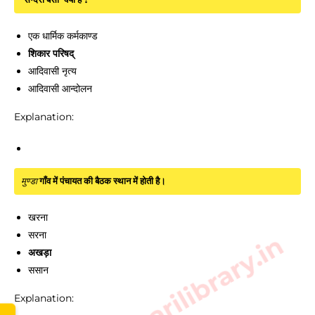
एक धार्मिक कर्मकाण्ड
शिकार परिषद्
आदिवासी नृत्य
आदिवासी आन्दोलन
Explanation:
मुण्डा
गाँव में पंचायत की बैठक स्थान में होती है।
खरना
सरना
www.sarkarilibrary.in
अखड़ा
ससान
Explanation: