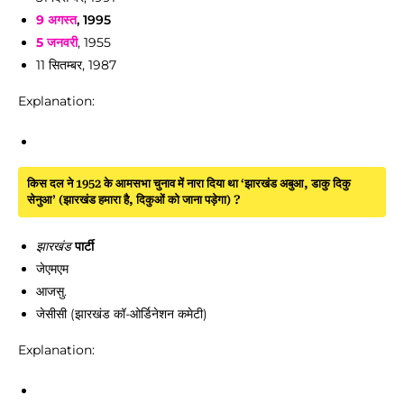
9 अगस्त
, 1995
5 जनवरी
, 1955
11 सितम्बर, 1987
Explanation:
किस दल ने 1952 के आमसभा चुनाव में नारा दिया था ‘झारखंड अबुआ, डाकु दिकु
सेनुआ’ (झारखंड हमारा है, दिकुओं को जाना पड़ेगा) ?
पार्टी
झारखंड
जेएमएम
आजसु.
जेसीसी (झारखंड कॉ-ओर्डिनेशन कमेटी)
Explanation: