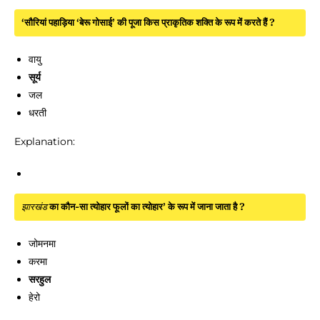
‘सौरियां पहाड़िया ‘बेरू गोसाई’ की पूजा किस प्राकृतिक शक्ति के रूप में करते हैं ?
वायु
सूर्य
जल
धरती
Explanation:
झारखंड
का कौन-सा त्योहार फूलों का त्योहार’ के रूप में जाना जाता है ?
जोमनमा
करमा
सरहुल
हेरो