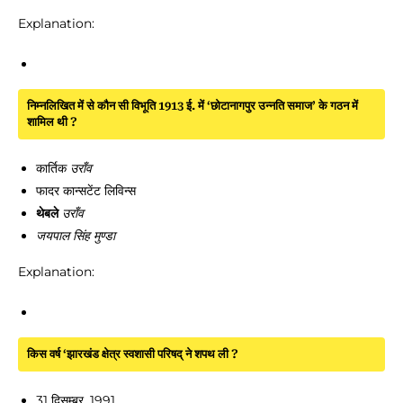
Explanation:
निम्नलिखित में से कौन सी विभूति 1913 ई. में ‘छोटानागपुर उन्नति समाज’ के गठन में
शामिल थी ?
कार्तिक
उराँव
फादर कान्सटेंट लिविन्स
थेबले
उराँव
जयपाल सिंह
मुण्डा
Explanation:
किस वर्ष ‘झारखंड क्षेत्र स्वशासी परिषद् ने शपथ ली ?
31 दिसम्बर, 1991