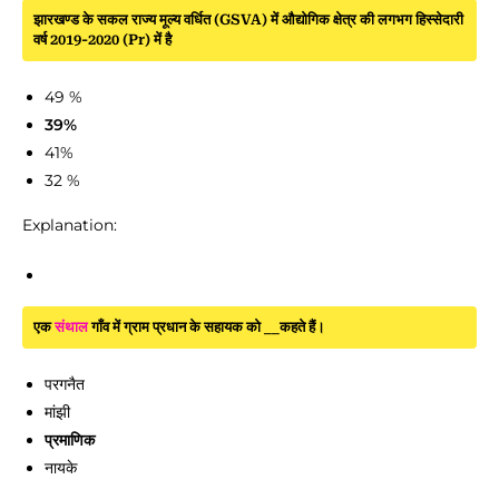
झारखण्ड के सकल राज्य मूल्य वर्धित (GSVA) में औद्योगिक क्षेत्र की लगभग हिस्सेदारी
वर्ष 2019-2020 (Pr) में है
49 %
39%
41%
32 %
Explanation:
एक
संथाल
गाँव में ग्राम प्रधान के सहायक को __कहते हैं।
परगनैत
मांझी
प्रमाणिक
नायके