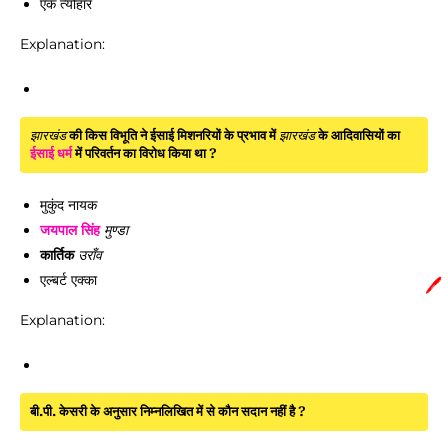
एक त्योहार
Explanation:
झारखंड
की किस विभूति ने ईसाई मिशनरियों के प्रभाव में
झारखंड
के आदिवासियों का
ईसाई धर्म
में परिवर्तन का विरोध किया था ?
मुकुंद नायक
जयपाल सिंह
मुण्डा
कार्तिक
उराँव
एल्बर्ट एक्का
🖊️
Explanation:
बी.पी. केसरी के अनुसार निम्नलिखित में से कौन सदान नहीं है ?