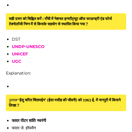
सही उत्तर को चिह्नित करें : राँची में नेशनल इन्स्टीट्यूट ऑफ फाऊन्ड्री एंड फोर्ज
टेक्नोलॉजी निम्न में से किसके सहयोग से स्थापित किया गया ?
DST
UNDP
-
UNESCO
UNICEF
UGC
Explanation:
पुस्तक
‘ईसु चरित चिंतामईन’ (ईसा मसीह की जीवनी) को 1963 ई. में नागपुरी में किसने
लिखा ?
फादर पीटर शांति नवरंगी
फादर जे. हॉफमैन