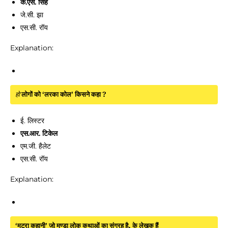
के.एस. सिंह
जे.सी. झा
एस.सी. रॉय
Explanation:
हो
लोगों को ‘लरका कोल’ किसने कहा ?
ई. लिस्टर
एस.आर. टिकेल
एम.जी. हैलेट
एस.सी. रॉय
Explanation:
‘मुटुरा कहानी’ जो मुण्डा लोक कथाओं का संग्रह है, के लेखक हैं