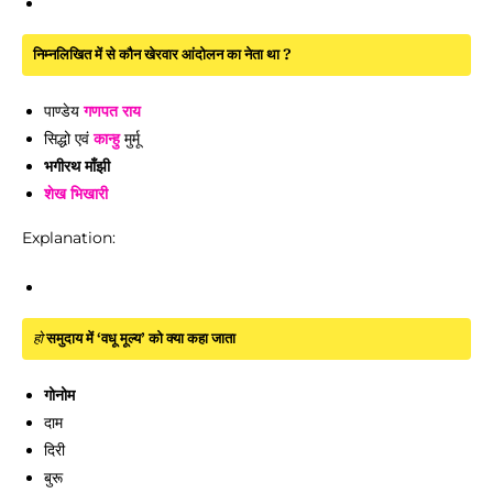
निम्नलिखित में से कौन खेरवार आंदोलन का नेता था ?
पाण्डेय
गणपत राय
सिद्धो एवं
कान्हु
मुर्मू
भगीरथ माँझी
शेख भिखारी
Explanation:
हो
समुदाय में ‘वधू मूल्य’ को क्या कहा जाता
गोनोम
दाम
दिरी
बुरू