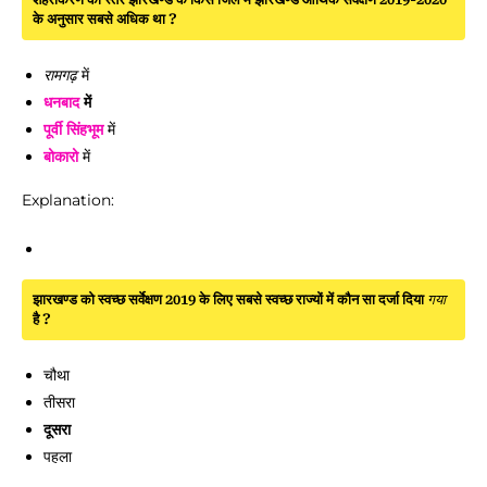
के अनुसार सबसे अधिक था ?
में
रामगढ़
धनबाद
में
पूर्वी सिंहभूम
में
बोकारो
में
Explanation:
झारखण्ड को स्वच्छ सर्वेक्षण 2019 के लिए सबसे स्वच्छ राज्यों में कौन सा दर्जा दिया
गया
है ?
चौथा
तीसरा
दूसरा
पहला