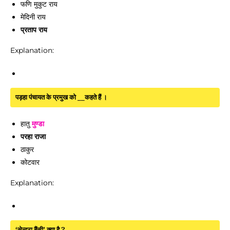
फणि मुकुट राय
मेदिनी राय
प्रताप राय
Explanation:
पड़हा पंचायत के प्रमुख को __कहते हैं ।
हातु
मुण्डा
परहा राजा
ठाकुर
कोटवार
Explanation:
‘सेन्दरा बैंसी’ क्या है ?