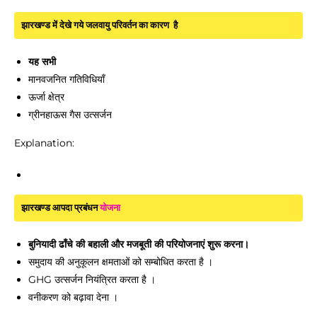
झारखण्ड में देखे गये जलवायु परिवर्तन का कारण है
यह सभी
मानवजनित गतिविधियाँ
ऊर्जा क्षेत्र
ग्रीनहाऊस गैस उत्सर्जन
Explanation:
झारखण्ड आपदा प्रबंधन
योजना
बुनियादी ढाँचे की बहाली और मजबूती की परियोजनाएं शुरू करना।
समुदाय की अनुकूलन क्षमताओं को सम्बोधित करता है ।
GHG उत्सर्जन नियंत्रित करता है ।
वनीकरण को बढ़ावा देना ।