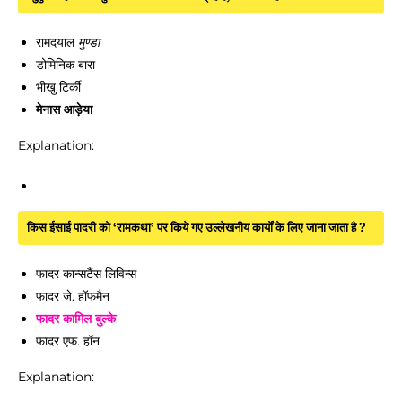
रामदयाल
मुण्डा
डोमिनिक बारा
भीखु टिर्की
मेनास आड़ेया
Explanation:
किस ईसाई पादरी को ‘रामकथा’ पर किये गए उल्लेखनीय कार्यों के लिए जाना जाता है ?
फादर कान्सटैंस लिविन्स
फादर जे. हॉफमैन
फादर कामिल बुल्के
फादर एफ. हॉन
Explanation: