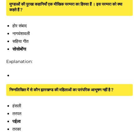
मुण्डाओं की पुरखा कहानियाँ एक मौखिक परम्परा का हिस्सा हैं । इस परम्परा को क्या
कहते हैं ?
होर संबाद
नागवंशावली
सहिया गीत
सोसोबोंगा
Explanation:
निम्नलिखित में से कौन झारखण्ड की महिलाओं का पारंपरिक आभूषण नहीं है ?
हंसली
तरपत
पईला
तरका