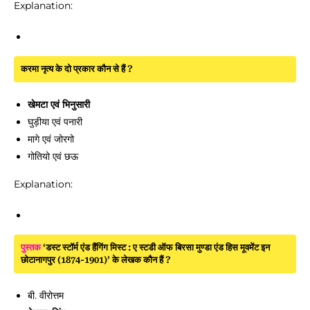
Explanation:
करमा नृत्य के दो प्रकार कौन से हैं ?
खेमटा एवं भिनुसारी
घुड़ीया एवं पनारी
मागे एवं जोरगो
गोतियो एवं छऊ
Explanation:
पुस्तक
‘डस्ट स्टॉर्म एंड हैंगिंग मिस्ट : ए स्टडी ऑफ बिरसा मुण्डा एंड हिस मूवमेंट इन
छोटानागपुर (1874-1901)’ के लेखक कौन हैं ?
बी. वीरोत्तम