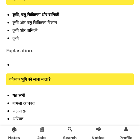
कृषि, पशु चिकित्सा और वानिकी
कृषि और पशु चिकित्सा विज्ञान
कृषि और वानिकी
कृषि
Explanation:
कोरकर भूमि को जाना जाता है
यह सभी
बाभला खानवत
जलसासन
अरियत
🏠
📰
🔍
📢
👤
Explanation:
Notes
Jobs
Search
Notice
Profile