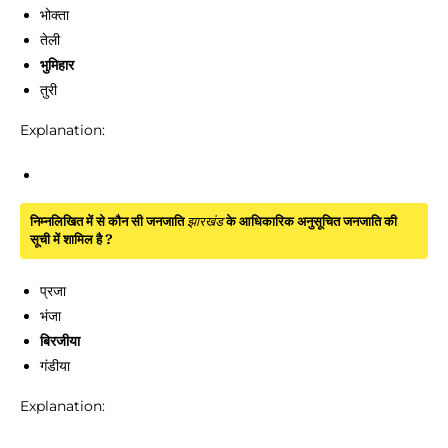
भोक्ता
तेली
भुमिहार
तुरी
Explanation:
निम्नलिखित में से कौन सी जनजाति
झारखंड
के आधिकारिक अनुसूचित जनजाति की
सूची में शामिल है ?
प्रजा
भंजा
बिरजीया
गंडीया
Explanation: