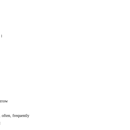
 ।
orrow
 often, frequently
t