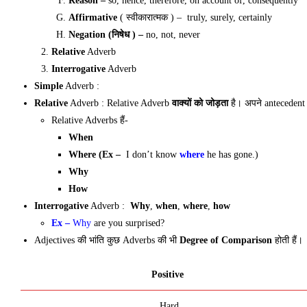
Reason –
so, hence, therefore, on account of, consequently
Affirmative
( स्वीकारात्मक ) – truly, surely, certainly
Negation (निषेध ) –
no, not, never
Relative
Adverb
Interrogative
Adverb
Simple
Adverb :
Relative
Adverb :
Relative Adverb
वाक्यों को जोड़ता
है। अपने antecedent 
Relative Adverbs हैं-
When
Where (Ex –
I don’t know
where
he has gone.)
Why
How
Interrogative
Adverb :
Why
,
when
,
where
,
how
Ex –
Why
are you surprised?
Adjectives की भांति कुछ Adverbs की भी
Degree of Comparison
होती हैं।
Positive
Hard