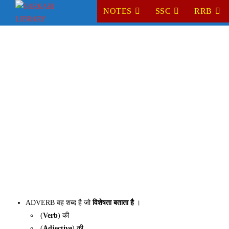
Skip
NOTES
SSC
RRB
to
content
ADVERB वह शब्द है जो
विशेषता बताता है
।
(
Verb
) की
(
Adjective
) की