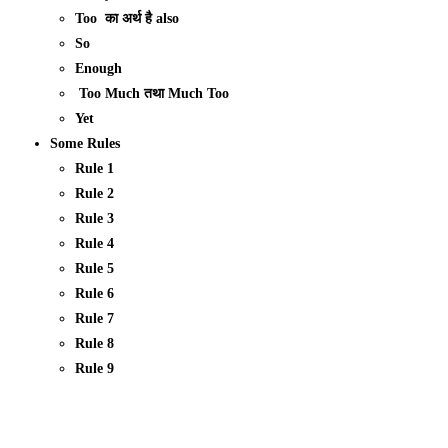
Too का अर्थ है also
So
Enough
Too Much
तथा
Much Too
Yet
Some Rules
Rule 1
Rule 2
Rule 3
Rule 4
Rule 5
Rule 6
Rule 7
Rule 8
Rule 9