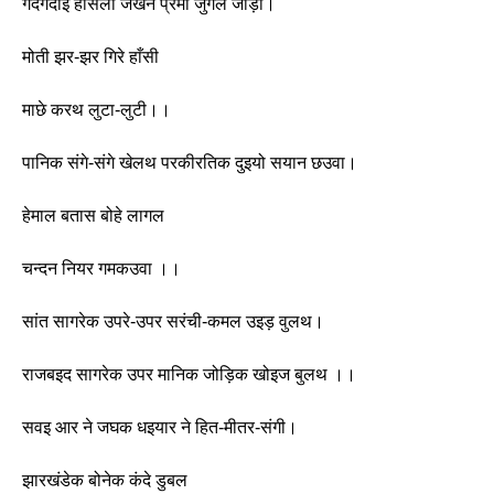
गदगदाइ हाँसला जखन प्रेमी जुगल जोड़ी।
मोती झर-झर गिरे हाँसी
माछे करथ लुटा-लुटी।। 
पानिक संगे-संगे खेलथ परकीरतिक दुइयो सयान छउवा।
हेमाल बतास बोहे लागल
चन्दन नियर गमकउवा ।। 
सांत सागरेक उपरे-उपर सरंची-कमल उइड़ वुलथ।
राजबइद सागरेक उपर मानिक जोड़िक खोइज बुलथ ।।
सवइ आर ने जघक धइयार ने हित-मीतर-संगी।
झारखंडेक बोनेक कंदे डुबल