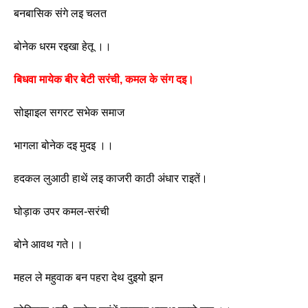
बनबासिक संगे लइ चलत
बोनेक धरम रइखा हेतू ।। 
बिधवा मायेक बीर बेटी सरंची, कमल के संग दइ।
सोझाइल सगरट सभेक समाज
भागला बोनेक दइ मुदइ ।। 
हदकल लुआठी हाथें लइ काजरी काठी अंधार राइतें।
घोड़ाक उपर कमल-सरंची
बोने आवथ गते।। 
महल ले महुवाक बन पहरा देथ दुइयो झन