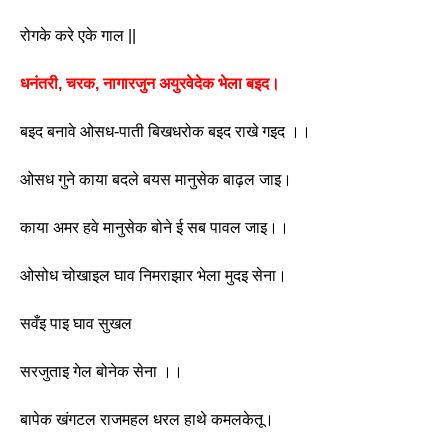
रोगके करे एके गाल || 
धनंतरी, चरक, नागारजुन अयुरवेदेक भेला बइद।
बइद बनावे ओसध-पाती बिखधरोक बइद राखे गइद ।।
ओसध गुने काया बदले बयस मानुसेक बाढ़ल जाइ।
काया अमर हवे मानुसेक बोने ई सब पावल जाइ।।
ओसोध चोखाइल घाव निमराझार भेला मुदइ सेना।
सवँइ पाइ घाव सुखल
सरजुताइ गेल बोनेक सेना ।। 
बापेक खंगटल राजमहल धरल हाथे कमलकेतू।