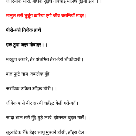
जोरियाक धारी, बाघेक सुइंधें गाबचाइ भालथ दुइयो झन ।।
मानुस तरी भुचुंग करिया एगो जीव चतनियाँ माइर।
पीसे-धंसे निजेक हाथें
एक टुपा जइर मोवाइर।। 
महकुप अंधारे, हेर अंचभित हेरा-हेरी चौकीदारी।
बात फुटे नाय  कमलेक मुँहे
सरंचिक उकित आँइख ठोरी।। 
जीबेक पासे बीर सरंची चहँइट गेली गतें-गतें।
सादा भाल तरी मुँहे-मुड़े लखे, झोतरल चुइल गातें।।
लुआठिक रँफे हेइर साधु मुचकी हाँसी, हाँइस देल।