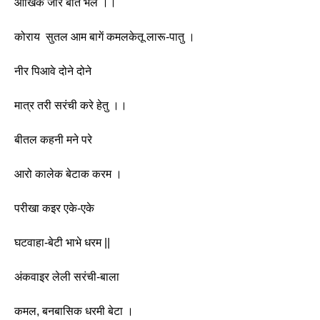
आँखिक जोरें बात भेल ।। 
कोराय  सुतल आम बागें कमलकेतू लारू-पातु ।
नीर पिआवे दोने दोने
मात्र तरी सरंची करे हेतु ।। 
बीतल कहनी मने परे 
आरो कालेक बेटाक करम ।
परीखा कइर एके-एके
घटवाहा-बेटी भाभे धरम || 
अंकवाइर लेली सरंची-बाला 
कमल, बनबासिक धरमी बेटा ।