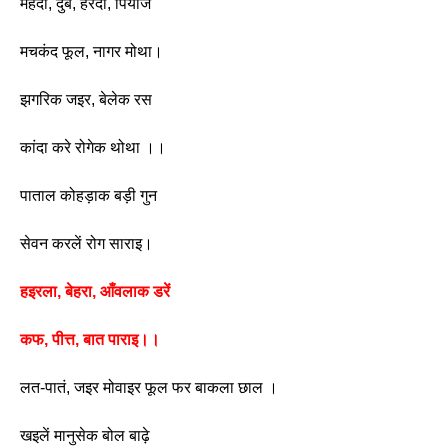
मेंहदी, दुब, हरदी, पियाज 
मचकंद फूल, नागर मोथा।
झगरिक जइर, बेलेक रस
कांदा करे रोगेक थोथा ।। 
पाताल कोहड़ाक बड़ी गुन 
सेवन करलें रोग साराइ।
हइरला, बेहरा, आँवलाक डरें
कफ, पीत्त, बात पाराइ।। 
लत-पातं, जइर मोवाइर फूल फर बाकला छाल ।
खइलें मानुसेक बोल बाढ़े