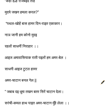
“कहाँ हल्हे राजबइद तोहें
मुदये जखन हमला करल?”
 “पथल-खोहें बास हामर दिन-राइत एकाकार।
नाञ जानी हम कोनो मुदइ
रहलों साधनीं निराहार ।। 
आइज अमावासियाक राती पइलों हम अमर-बेल ।
साधनी आइज टुटल हामर
अमर-चाटान बनल गेल ||
” जबाब दइ धुमा तखन बतर सिरें चाटान देला।
सरंची-कमल हाथ पाइत अमर-चाटान मुँहे लेला ।।