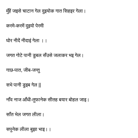
मुँहें जइसे चाटान गेल दुइयोक गात सिहइर गेला।
करमे-करमें दुइयो पेरमी
घोर नीदें नीदाइं गेला ।। 
जगत गोटे पानी डुबल सँउसे जलाकर भइ गेल।
गाछ-पात, जीब-जन्तु
सभे पानी डुइब गेल || 
नाँव नाज आँधी-तुफानेक सीतह बयार बोहल जाइ।
साँत भेल जगत लीला।
सपुनेक लीला बुझा भाइ।। 