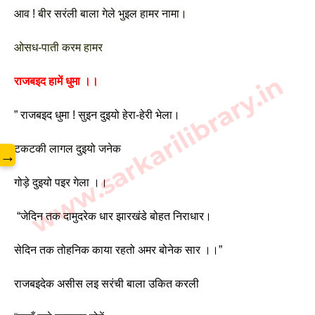
आव ! बीर सरंली बाला गेले भुइल हामर नामा।
ओसध-पाती करम हामर
www.sarkarilibrary.in
राजबइद हामें धुमा ।।
” राजबइद धुमा ! सुइन दुइयो हेरा-हेरी भेला।
टकटकी लागल दुइयो जनेक
→
गोड़े दुइयो पइर गेला ।।
 “जेदिन तक दामुदरेक धार झारखंडे बोहत निराधार।
सेदिन तक तोहनिक काया रहतो अमर बोनेक सार ।।”
राजबइदेक असीस लइ सरंची बाला उकित करली