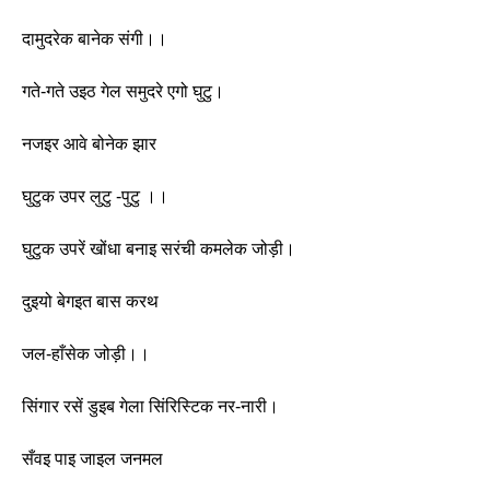
दामुदरेक बानेक संगी।। 
गते-गते उइठ गेल समुदरे एगो घुटु।
नजइर आवे बोनेक झार
घुटुक उपर लुटु -पुटु ।। 
घुटुक उपरें खोंधा बनाइ सरंची कमलेक जोड़ी।
दुइयो बेगइत बास करथ
जल-हाँसेक जोड़ी।। 
सिंगार रसें डुइब गेला सिंरिस्टिक नर-नारी।
सँवइ पाइ जाइल जनमल