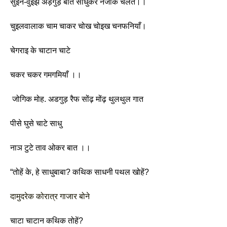
सुइन-वुइझ अड़गुड़ बात साधुकेर नजीके चलत।।
चुइलवालाक चाम चाकर चोख चोइख चनफनियाँ।
चेगराइ के चाटान चाटे
चकर चकर गमगमियाँ ।।
 जोगिक मोह. अडगुड़ रैफ सोंढ़ मोंढ़ थुलथुल गात
पीसे घुसे चाटे साधु
नाञ टुटे ताव ओकर बात ।। 
“तोहें के, हे साधुबाबा? कथिक साधनी पथल खोहें?
दामुदरेक कोरात्र गाजार बोने
चाटा चाटान कथिक तोहें? 