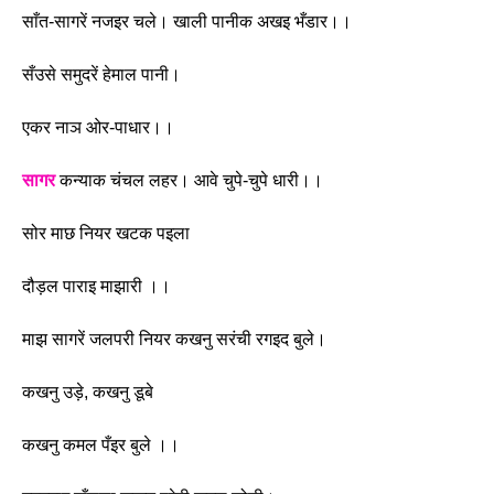
साँत-सागरें नजइर चले। खाली पानीक अखइ भँडार।।
सँउसे समुदरें हेमाल पानी।
एकर नाञ ओर-पाधार।। 
सागर
 कन्याक चंचल लहर। आवे चुपे-चुपे धारी।।
सोर माछ नियर खटक पइला
दौड़ल पाराइ माझारी ।। 
माझ सागरें जलपरी नियर कखनु सरंची रगइद बुले।
कखनु उड़े, कखनु डूबे
कखनु कमल पँइर बुले ।। 