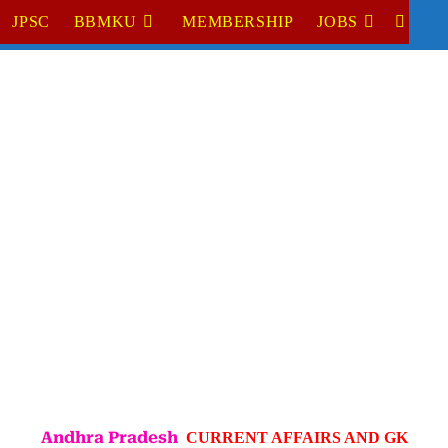
JPSC
BBMKU
MEMBERSHIP
JOBS
TOGGL
WEBSI
SEARC
Andhra Pradesh
CURRENT AFFAIRS AND GK