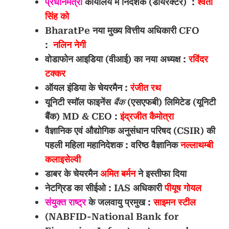
प्रधानमंत्री
कार्यालय में निदेशक (डायरेक्टर) :
श्वेता
सिंह को
BharatPe नया मुख्य वित्तीय अधिकारी CFO
:
नलिन नेगी
वोडाफोन आइडिया (वीआई) का नया अध्यक्ष :
रविंदर
टक्कर
ऑयल इंडिया के चेयरमैन :
रंजीत रथ
यूनिटी स्मॉल फाइनेंस
बैंक
(एसएफबी) लिमिटेड (यूनिटी
बैंक) MD & CEO :
इंद्रजीत कैमोत्रा
वैज्ञानिक एवं औद्योगिक अनुसंधान परिषद (CSIR) की
पहली महिला महानिदेशक : वरिष्ठ वैज्ञानिक
नल्लाथम्बी
कलाइसेल्वी
डाबर के चेयरमैन
अमित बर्मन
ने इस्तीफा दिया
नेटग्रिड का सीईओ : IAS अधिकारी
पीयूष गोयल
संयुक्त राष्ट्र
के जलवायु प्रमुख :
साइमन स्टील
(NABFID-National Bank for