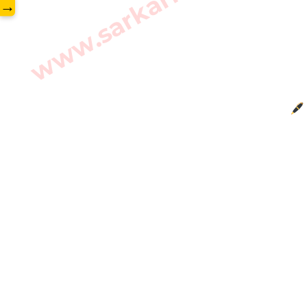
www.sarkarilibrary.in
→