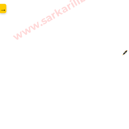
www.sarkarilibrary.in
→