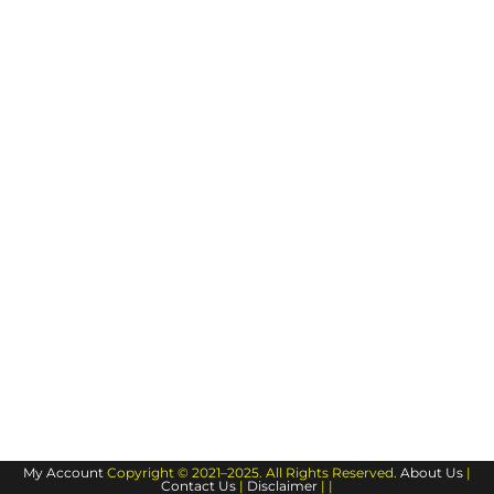
My Account
Copyright © 2021–2025. All Rights Reserved.
About Us
|
Contact Us
|
Disclaimer
| |