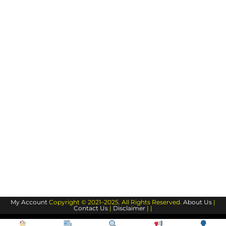
My Account
Copyright © 2021–2025. All Rights Reserved.
About Us
|
Contact Us
|
Disclaimer
| |