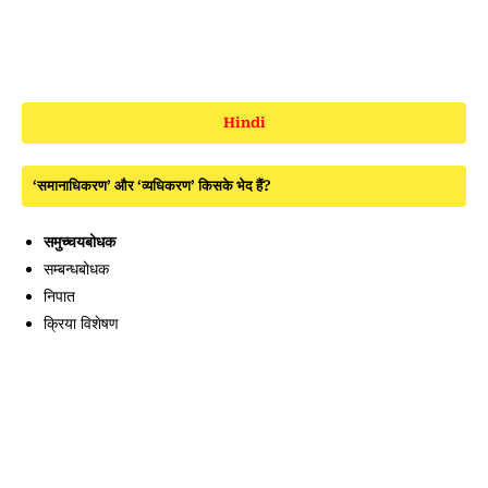
Hindi
‘समानाधिकरण’ और ‘व्यधिकरण’ किसके भेद हैं?
समुच्चयबोधक
सम्बन्धबोधक
निपात
क्रिया विशेषण