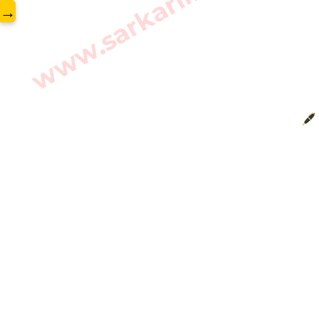
www.sarkarilibrary.in
→