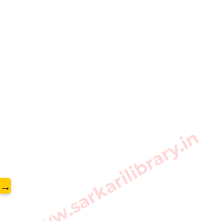
www.sarkarilibrary.in
→