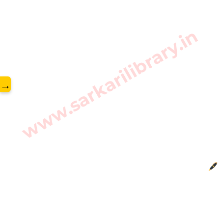
www.sarkarilibrary.in
→