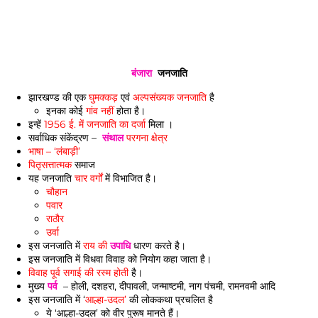
बंजारा
जनजाति
झारखण्ड की एक
घुमक्कड़
एवं
अल्पसंख्यक जनजाति
है
इनका कोई
गांव नहीं
होता है।
इन्हें
1956 ई. में जनजाति का दर्जा
मिला ।
सर्वाधिक संकेंद्रण –
संथाल
परगना क्षेत्र
भाषा – ‘लंबाड़ी’
पितृसत्तात्मक
समाज
यह जनजाति
चार वर्गों
में विभाजित है।
चौहान
पवार
राठौर
उर्वा
इस जनजाति में
राय की
उपाधि
धारण करते है।
इस जनजाति में विधवा विवाह को नियोग कहा जाता है।
विवाह पूर्व सगाई की रस्म होती
है।
मुख्य
पर्व
– होली, दशहरा, दीपावली, जन्माष्टमी, नाग पंचमी, रामनवमी आदि
इस जनजाति में ‘
आल्हा-उदल’
की लोककथा प्रचलित है
ये ‘आल्हा-उदल’ को वीर पुरूष मानते हैं।