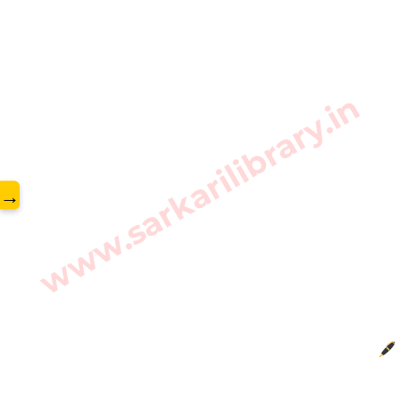
www.sarkarilibrary.in
→