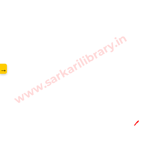
www.sarkarilibrary.in
→
🖊️